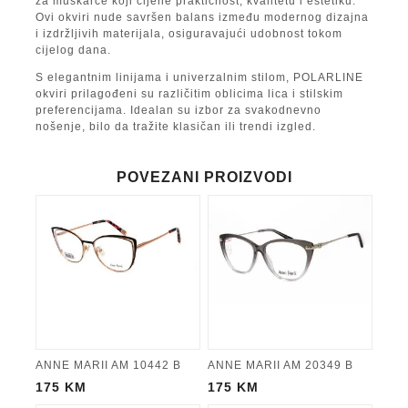
za muškarce koji cijene praktičnost, kvalitetu i estetiku.
Ovi okviri nude savršen balans između modernog dizajna
i izdržljivih materijala, osiguravajući udobnost tokom
cijelog dana.
S elegantnim linijama i univerzalnim stilom, POLARLINE
okviri prilagođeni su različitim oblicima lica i stilskim
preferencijama. Idealan su izbor za svakodnevno
nošenje, bilo da tražite klasičan ili trendi izgled.
POVEZANI PROIZVODI
ANNE MARII AM 10442 B
ANNE MARII AM 20349 B
175
KM
175
KM