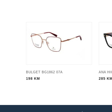
BULGET BG1862 07A
ANA HI
198
KM
285
K