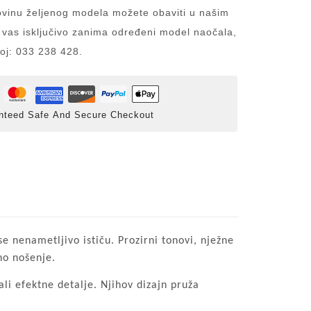
inu željenog modela možete obaviti u našim
 vas isključivo zanima određeni model naočala,
roj: 033 238 428.
nteed Safe And Secure Checkout
se nenametljivo ističu. Prozirni tonovi, nježne
no nošenje.
li efektne detalje. Njihov dizajn pruža