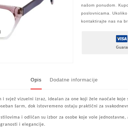
našom ponudom. Kupov
poslovnicama. Ukoliko
kontaktirajte nas na b
Guara
Opis
Dodatne informacije
 svjež vizuelni izraz, idealan za one koji žele naočale koje 
poseban šarm, dok istovremeno ostaju praktični za svakodnev
tilovima i odličan su izbor za osobe koje vole jednostavne, a
granosti i elegancije.