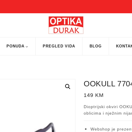
PONUDA
PREGLED VIDA
BLOG
KONTA
OOKULL 770
149
KM
Dioptrijski okviri OOK
oblicima i nježnim nij
Webshop je prezent