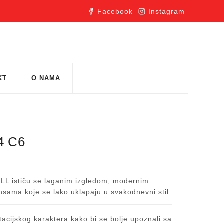
Facebook
Instagram
KT
O NAMA
4 C6
ULL ističu se laganim izgledom, modernim
ansama koje se lako uklapaju u svakodnevni stil.
acijskog karaktera kako bi se bolje upoznali sa