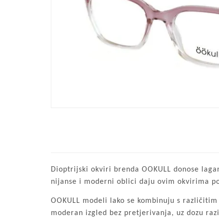
Dioptrijski okviri brenda OOKULL donose lagan i
nijanse i moderni oblici daju ovim okvirima 
OOKULL modeli lako se kombinuju s različitim s
moderan izgled bez pretjerivanja, uz dozu razi