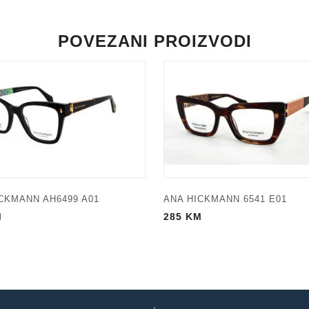
POVEZANI PROIZVODI
CKMANN AH6499 A01
ANA HICKMANN 6541 E01
M
285
KM