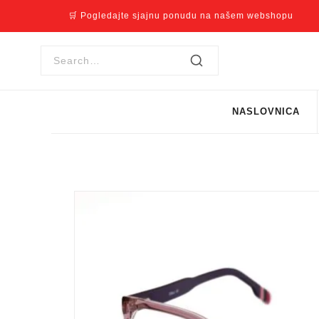
🛒 Pogledajte sjajnu ponudu na našem webshopu
NASLOVNICA