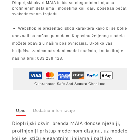
Dioptrijski okviri MAIA ističu se elegantnim linijama,
profinjenim detaljima i modelima koji daju poseban pečat
svakodnevnom izgledu.
Webshop je prezentacijskog karaktera kako bi se bolje
upoznali sa našom ponudom. Kupovinu željenog modela
možete obaviti u našim poslovnicama. Ukoliko vas
isključivo zanima određeni model naočala, kontaktirajte
nas na broj: 033 238 428.
Guaranteed Safe And Secure Checkout
Opis
Dodatne informacije
Dioptrijski okviri brenda MAIA donose nježniji,
profinjeniji pristup modernom dizajnu, uz modele
koji se ističu elegantnim linijama i pažljivo