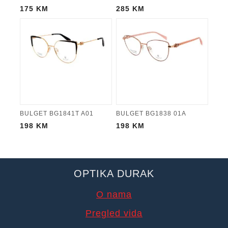
175
KM
285
KM
BULGET BG1841T A01
BULGET BG1838 01A
198
KM
198
KM
OPTIKA DURAK
O nama
Pregled vida