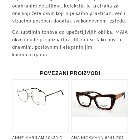
odabranim detaljima. Kolekcija je kreirana za
one koji žele okvir koji nije samo praktičan, već i
vizuelno poseban dodatak svakodnevnom izgledu.
Od suptilnih tonova do upečatljivijih oblika, MAIA
okviri nude prepoznatljiv stil koji se lako nosi u
dnevnim, poslovnim i elegantnijim
kombinacijama.
POVEZANI PROIZVODI
ANNE MARII AM 10430 C
ANA HICKMANN 6541 E01