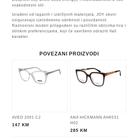
svakodnevni stil.
Izrađeni od laganih i izdržljivih materijala, JOY okviri
osiguravaju cjelodnevnu udobnost i pouzdanost.
Raznovrsni modeli prilagođeni su različitim oblicima lica i
stilskim preferencijama, koji će savršeno odraziti Vaš
karakter.
POVEZANI PROIZVODI
AVEO 2001 C2
ANA HICKMANN AH6531
H02
147
KM
285
KM