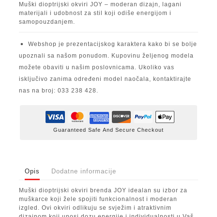
Muški dioptrijski okviri JOY – moderan dizajn, lagani
materijali i udobnost za stil koji odiše energijom i
samopouzdanjem.
Webshop je prezentacijskog karaktera kako bi se bolje
upoznali sa našom ponudom. Kupovinu željenog modela
možete obaviti u našim poslovnicama. Ukoliko vas
isključivo zanima određeni model naočala, kontaktirajte
nas na broj: 033 238 428.
Guaranteed Safe And Secure Checkout
Opis
Dodatne informacije
Muški dioptrijski okviri brenda JOY idealan su izbor za
muškarce koji žele spojiti funkcionalnost i moderan
izgled. Ovi okviri odlikuju se svježim i atraktivnim
dizajnom koji unosi dozu energije i individualnosti u Vaš