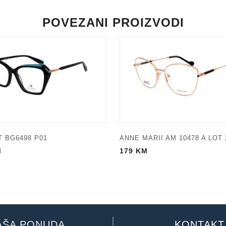
POVEZANI PROIZVODI
 BG6498 P01
ANNE MARII AM 10478 A LOT 
M
179
KM
AŠA PONUDA
KONTAKT