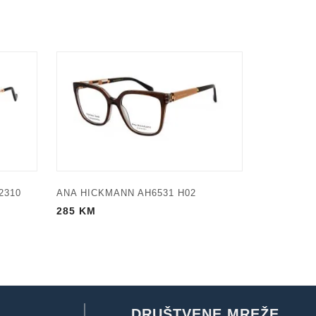
2310
ANA HICKMANN AH6531 H02
285
KM
DRUŠTVENE MREŽE