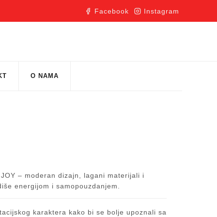
Facebook
Instagram
KT
O NAMA
i JOY – moderan dizajn, lagani materijali i
 odiše energijom i samopouzdanjem.
acijskog karaktera kako bi se bolje upoznali sa