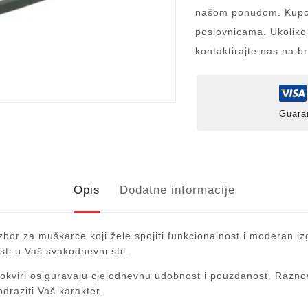
našom ponudom. Kupov
poslovnicama. Ukoliko
kontaktirajte nas na b
Guara
Opis
Dodatne informacije
zbor za muškarce koji žele spojiti funkcionalnost i moderan izg
sti u Vaš svakodnevni stil.
OY okviri osiguravaju cjelodnevnu udobnost i pouzdanost. Raznov
odraziti Vaš karakter.