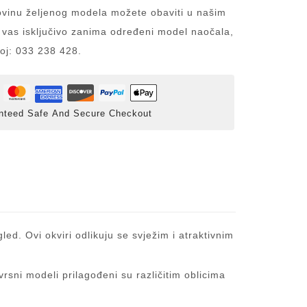
inu željenog modela možete obaviti u našim
 vas isključivo zanima određeni model naočala,
roj: 033 238 428.
nteed Safe And Secure Checkout
led. Ovi okviri odlikuju se svježim i atraktivnim
rsni modeli prilagođeni su različitim oblicima