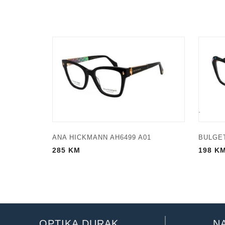
ANA HICKMANN AH6499 A01
BULGET
285
KM
198
K
OPTIKA DURAK
N