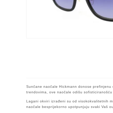
Sunčane naočale
Hickmann
donose prefinjenu e
trendovima, ove naočale odišu sofisticiranošću
Lagani okviri izrađeni su od visokokvalitetnih m
naočale besprijekorno upotpunjuju svaki Vaš outf