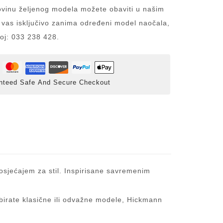
inu željenog modela možete obaviti u našim
 vas isključivo zanima određeni model naočala,
roj: 033 238 428.
nteed Safe And Secure Checkout
osjećajem za stil. Inspirisane savremenim
a birate klasične ili odvažne modele, Hickmann