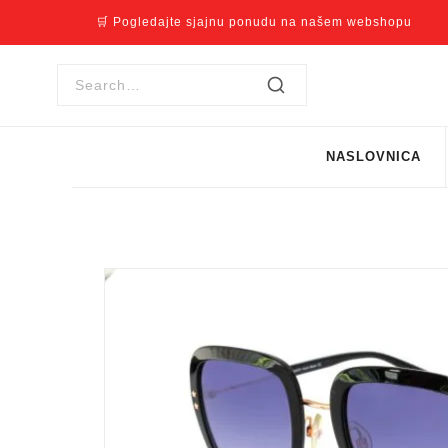
🛒 Pogledajte sjajnu ponudu na našem webshopu
NASLOVNICA