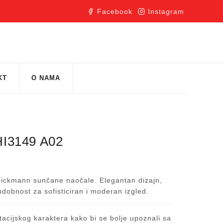
Facebook
Instagram
KT
O NAMA
I3149 A02
 Hickmann sunčane naočale. Elegantan dizajn,
udobnost za sofisticiran i moderan izgled.
acijskog karaktera kako bi se bolje upoznali sa