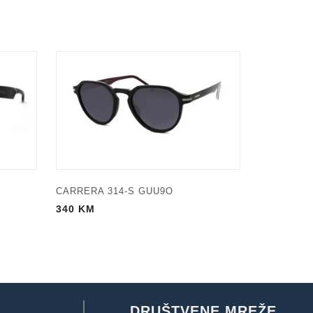
CARRERA 314-S GUU9O
340
KM
DRUŠTVENE MREŽE