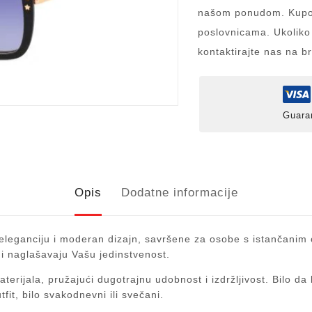
našom ponudom. Kupov
poslovnicama. Ukoliko
kontaktirajte nas na b
Guara
Opis
Dodatne informacije
leganciju i moderan dizajn, savršene za osobe s istančanim 
 i naglašavaju Vašu jedinstvenost.
aterijala, pružajući dugotrajnu udobnost i izdržljivost. Bilo d
it, bilo svakodnevni ili svečani.