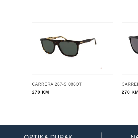
CARRERA 267-S 086QT
CARRER
270
KM
270
K
OPTIKA DURAK
N