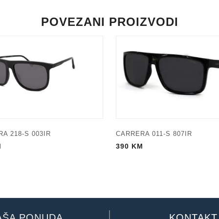
POVEZANI PROIZVODI
A 218-S 003IR
CARRERA 011-S 807IR
M
390
KM
AŠA PONUDA
KONTAKT