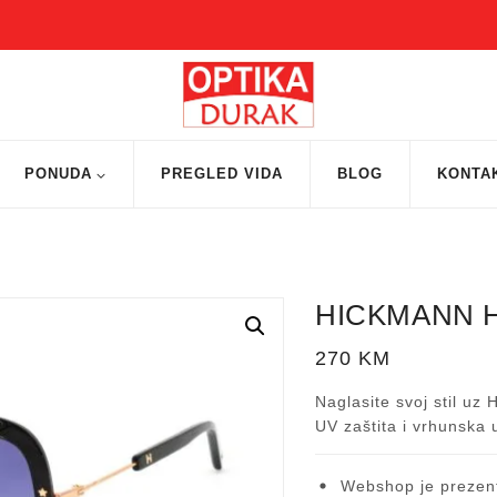
PONUDA
PREGLED VIDA
BLOG
KONTA
HICKMANN H
270
KM
Naglasite svoj stil uz
UV zaštita i vrhunska 
Webshop je prezent