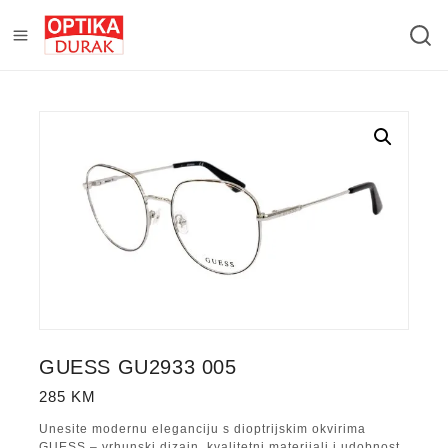
GUESS GU2933 005
285
KM
Unesite modernu eleganciju s dioptrijskim okvirima
GUESS – vrhunski dizajn, kvalitetni materijali i udobnost