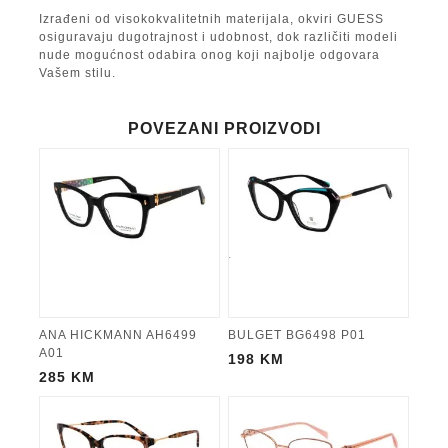
Izrađeni od visokokvalitetnih materijala, okviri GUESS
osiguravaju dugotrajnost i udobnost, dok različiti modeli
nude mogućnost odabira onog koji najbolje odgovara
Vašem stilu.
POVEZANI PROIZVODI
ANA HICKMANN AH6499
BULGET BG6498 P01
A01
198
KM
285
KM