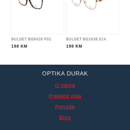
BULGET BG6426 P02
BULGET BG1838 01A
198
KM
198
KM
OPTIKA DURAK
O nama
Pregled vida
Ponuda
Blog