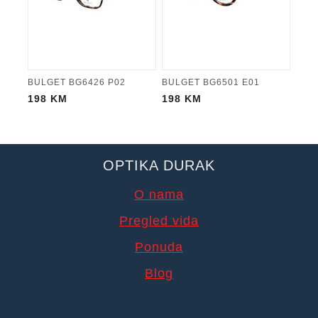
BULGET BG6426 P02
BULGET BG6501 E01
198
KM
198
KM
OPTIKA DURAK
O nama
Pregled vida
Ponuda
Blog