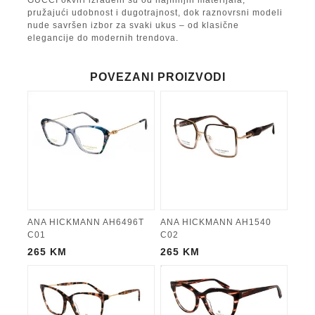
pružajući udobnost i dugotrajnost, dok raznovrsni modeli
nude savršen izbor za svaki ukus – od klasične
elegancije do modernih trendova.
POVEZANI PROIZVODI
ANA HICKMANN AH6496T
ANA HICKMANN AH1540
C01
C02
265
KM
265
KM