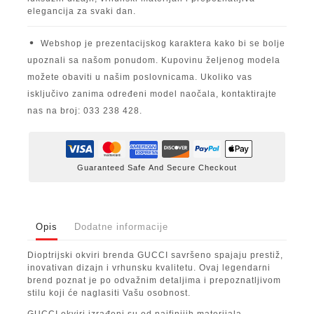
elegancija za svaki dan.
Webshop je prezentacijskog karaktera kako bi se bolje
upoznali sa našom ponudom. Kupovinu željenog modela
možete obaviti u našim poslovnicama. Ukoliko vas
isključivo zanima određeni model naočala, kontaktirajte
nas na broj: 033 238 428.
Guaranteed Safe And Secure Checkout
Opis
Dodatne informacije
Dioptrijski okviri brenda GUCCI savršeno spajaju prestiž,
inovativan dizajn i vrhunsku kvalitetu. Ovaj legendarni
brend poznat je po odvažnim detaljima i prepoznatljivom
stilu koji će naglasiti Vašu osobnost.
GUCCI okviri izrađeni su od najfinijih materijala,