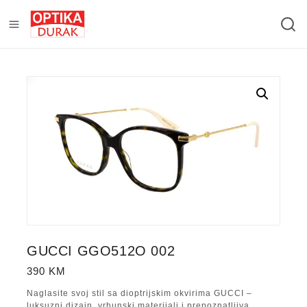
GUCCI GGO512O 002
390
KM
Naglasite svoj stil sa dioptrijskim okvirima GUCCI –
luksuzni dizajn, vrhunski materijali i prepoznatljiva