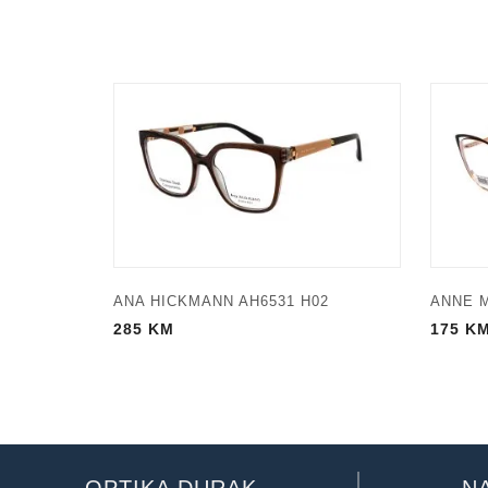
ANA HICKMANN AH6531 H02
ANNE M
285
KM
175
K