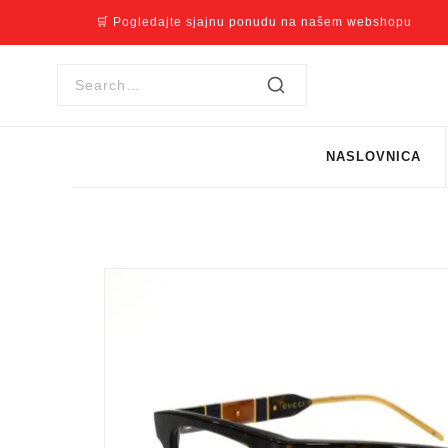
🛒 Pogledajte sjajnu ponudu na našem webshopu
NASLOVNICA