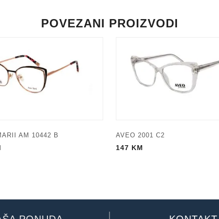
POVEZANI PROIZVODI
ARII AM 10442 B
AVEO 2001 C2
M
147
KM