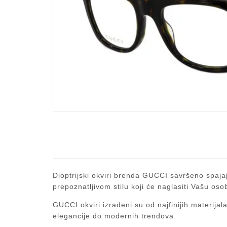
Dioptrijski okviri brenda GUCCI savršeno spajaj
prepoznatljivom stilu koji će naglasiti Vašu oso
GUCCI okviri izrađeni su od najfinijih materija
elegancije do modernih trendova.