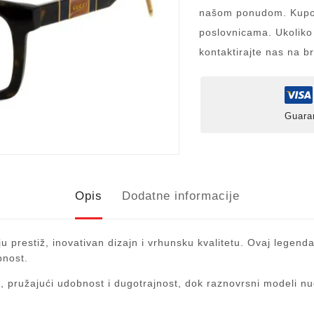
našom ponudom. Kupov
poslovnicama. Ukoliko
kontaktirajte nas na b
Guara
Opis
Dodatne informacije
u prestiž, inovativan dizajn i vrhunsku kvalitetu. Ovaj legend
bnost.
la, pružajući udobnost i dugotrajnost, dok raznovrsni modeli n