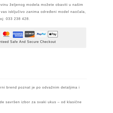
inu željenog modela možete obaviti u našim
 vas isključivo zanima određeni model naočala,
roj: 033 238 428.
nteed Safe And Secure Checkout
arni brend poznat je po odvažnim detaljima i
ude savršen izbor za svaki ukus – od klasične