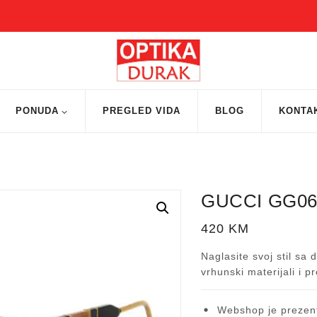
PONUDA
PREGLED VIDA
BLOG
KONTA
GUCCI GG06
420
KM
Naglasite svoj stil sa 
vrhunski materijali i p
Webshop je prezent