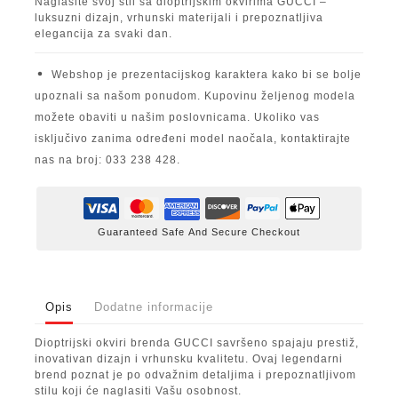
Naglasite svoj stil sa dioptrijskim okvirima GUCCI –
luksuzni dizajn, vrhunski materijali i prepoznatljiva
elegancija za svaki dan.
Webshop je prezentacijskog karaktera kako bi se bolje
upoznali sa našom ponudom. Kupovinu željenog modela
možete obaviti u našim poslovnicama. Ukoliko vas
isključivo zanima određeni model naočala, kontaktirajte
nas na broj: 033 238 428.
Guaranteed Safe And Secure Checkout
Opis
Dodatne informacije
Dioptrijski okviri brenda GUCCI savršeno spajaju prestiž,
inovativan dizajn i vrhunsku kvalitetu. Ovaj legendarni
brend poznat je po odvažnim detaljima i prepoznatljivom
stilu koji će naglasiti Vašu osobnost.