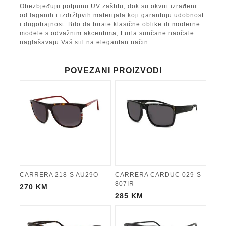
Obezbjeđuju potpunu UV zaštitu, dok su okviri izrađeni
od laganih i izdržljivih materijala koji garantuju udobnost
i dugotrajnost. Bilo da birate klasične oblike ili moderne
modele s odvažnim akcentima, Furla sunčane naočale
naglašavaju Vaš stil na elegantan način.
POVEZANI PROIZVODI
CARRERA 218-S AU29O
CARRERA CARDUC 029-S
807IR
270
KM
285
KM