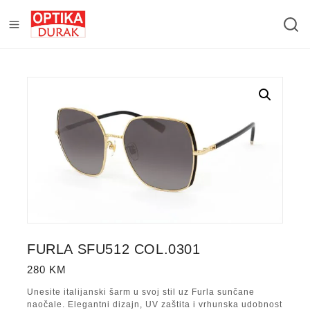
FURLA SFU512 COL.0301
280
KM
Unesite italijanski šarm u svoj stil uz Furla sunčane
naočale. Elegantni dizajn, UV zaštita i vrhunska udobnost