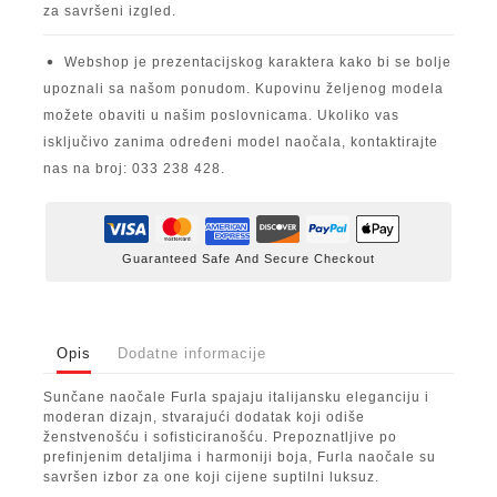
za savršeni izgled.
Webshop je prezentacijskog karaktera kako bi se bolje
upoznali sa našom ponudom. Kupovinu željenog modela
možete obaviti u našim poslovnicama. Ukoliko vas
isključivo zanima određeni model naočala, kontaktirajte
nas na broj: 033 238 428.
Guaranteed Safe And Secure Checkout
Opis
Dodatne informacije
Sunčane naočale
Furla
spajaju italijansku eleganciju i
moderan dizajn, stvarajući dodatak koji odiše
ženstvenošću i sofisticiranošću. Prepoznatljive po
prefinjenim detaljima i harmoniji boja, Furla naočale su
savršen izbor za one koji cijene suptilni luksuz.