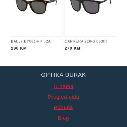
BALLY BY0014-H 52A
CARRERA 218-S 003IR
260
KM
270
KM
OPTIKA DURAK
O nama
Pregled vida
Ponuda
Blog