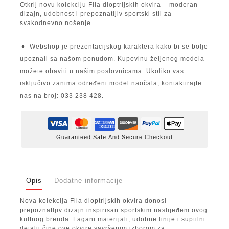
Otkrij novu kolekciju Fila dioptrijskih okvira – moderan
dizajn, udobnost i prepoznatljiv sportski stil za
svakodnevno nošenje.
Webshop je prezentacijskog karaktera kako bi se bolje
upoznali sa našom ponudom. Kupovinu željenog modela
možete obaviti u našim poslovnicama. Ukoliko vas
isključivo zanima određeni model naočala, kontaktirajte
nas na broj: 033 238 428.
Guaranteed Safe And Secure Checkout
Opis
Dodatne informacije
Nova kolekcija Fila dioptrijskih okvira donosi
prepoznatljiv dizajn inspirisan sportskim naslijeđem ovog
kultnog brenda. Lagani materijali, udobne linije i suptilni
detalji čine ove okvire savršenim izborom za