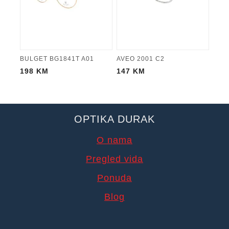
BULGET BG1841T A01
AVEO 2001 C2
198
KM
147
KM
OPTIKA DURAK
O nama
Pregled vida
Ponuda
Blog