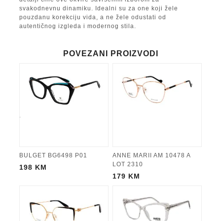
svakodnevnu dinamiku. Idealni su za one koji žele
pouzdanu korekciju vida, a ne žele odustati od
autentičnog izgleda i modernog stila.
POVEZANI PROIZVODI
BULGET BG6498 P01
ANNE MARII AM 10478 A
LOT 2310
198
KM
179
KM