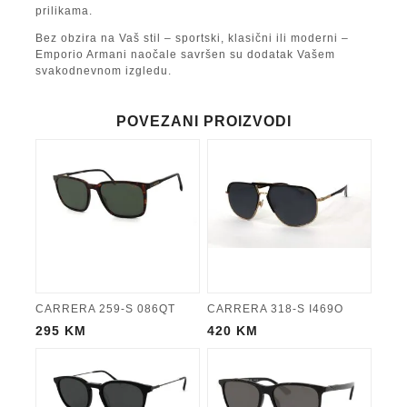
prilikama.
Bez obzira na Vaš stil – sportski, klasični ili moderni –
Emporio Armani naočale savršen su dodatak Vašem
svakodnevnom izgledu.
POVEZANI PROIZVODI
CARRERA 259-S 086QT
CARRERA 318-S I469O
295
KM
420
KM