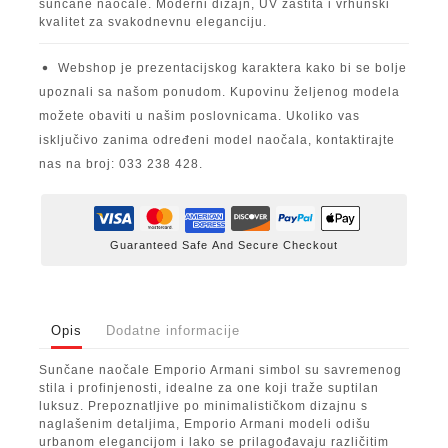
sunčane naočale. Moderni dizajn, UV zaštita i vrhunski
kvalitet za svakodnevnu eleganciju.
Webshop je prezentacijskog karaktera kako bi se bolje
upoznali sa našom ponudom. Kupovinu željenog modela
možete obaviti u našim poslovnicama. Ukoliko vas
isključivo zanima određeni model naočala, kontaktirajte
nas na broj: 033 238 428.
Guaranteed Safe And Secure Checkout
Opis
Dodatne informacije
Sunčane naočale Emporio Armani simbol su savremenog
stila i profinjenosti, idealne za one koji traže suptilan
luksuz. Prepoznatljive po minimalističkom dizajnu s
naglašenim detaljima, Emporio Armani modeli odišu
urbanom elegancijom i lako se prilagođavaju različitim