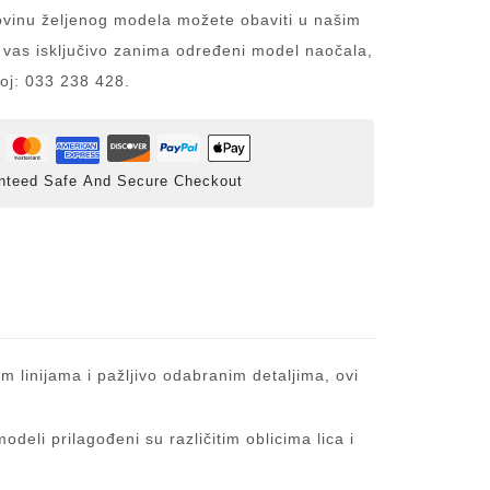
inu željenog modela možete obaviti u našim
 vas isključivo zanima određeni model naočala,
roj: 033 238 428.
nteed Safe And Secure Checkout
m linijama i pažljivo odabranim detaljima, ovi
eli prilagođeni su različitim oblicima lica i