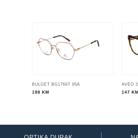
BULGET BG1766T 05A
AVEO 2
198
KM
147
K
OPTIKA DURAK
N