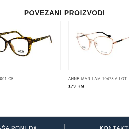
POVEZANI PROIZVODI
001 C5
ANNE MARII AM 10478 A LOT 
M
179
KM
AŠA PONUDA
KONTAKT