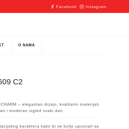
Facebook
Instagram
KT
O NAMA
09 C2
i CHARM – elegantan dizajn, kvalitetni materijali
iran i moderan izgled svaki dan.
acijskog karaktera kako bi se bolje upoznali sa