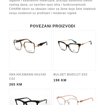
laganih i kvalitetnih materijala, pružaju udobnost tokom
cijelog dana, uz savršen spoj stila i funkcionalnosti.
CHARM okviri su idealan izbor za žene koje žele istaknuti
svoju osobnost uz profinjen i moderan izgled.
POVEZANI PROIZVODI
ANA HICKMANN AH1540
BULGET BG6512T E02
C02
198
KM
265
KM