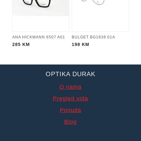
ANA HICKMANN 6507 A01
BULGET BG1838 01A
285
KM
198
KM
OPTIKA DURAK
O nama
Pregled vida
Ponuda
Blog