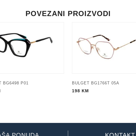
POVEZANI PROIZVODI
 BG6498 P01
BULGET BG1766T 05A
M
198
KM
AŠA PONUDA
KONTAKT