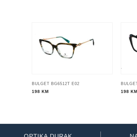
BULGET BG6512T E02
BULGET
198
KM
198
K
OPTIKA DURAK
N