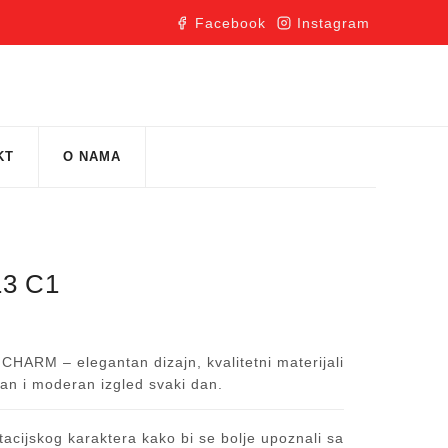
Facebook
Instagram
KT
O NAMA
3 C1
i CHARM – elegantan dizajn, kvalitetni materijali
iran i moderan izgled svaki dan.
acijskog karaktera kako bi se bolje upoznali sa