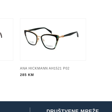
ANA HICKMANN AH1521 P02
285
KM
DRUŠTVENE MREŽE