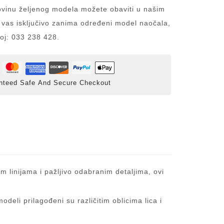
inu željenog modela možete obaviti u našim
 vas isključivo zanima određeni model naočala,
roj: 033 238 428.
nteed Safe And Secure Checkout
m linijama i pažljivo odabranim detaljima, ovi
eli prilagođeni su različitim oblicima lica i