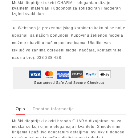
Muški dioptrijski okviri CHARM – elegantan dizajn,
kvalitetni materijali i udobnost za sofisticiran i moderan
izgled svaki dan.
Webshop je prezentacijskog karaktera kako bi se bolje
upoznali sa našom ponudom. Kupovinu željenog modela
možete obaviti u našim poslovnicama. Ukoliko vas
isključivo zanima određeni model naočala, kontaktirajte
nas na broj: 033 238 428.
Guaranteed Safe And Secure Checkout
Opis
Dodatne informacije
Muški dioptrijski okviri brenda CHARM dizajnirani su za
muškarce koji cijene eleganciju i kvalitetu. S modernim
linijama i pažljivo odabranim detaljima, ovi okviri donose
savršen balans između sofisticiranog izgleda i