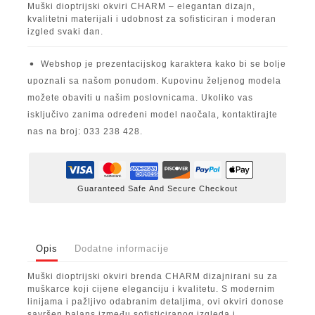
Muški dioptrijski okviri CHARM – elegantan dizajn,
kvalitetni materijali i udobnost za sofisticiran i moderan
izgled svaki dan.
Webshop je prezentacijskog karaktera kako bi se bolje
upoznali sa našom ponudom. Kupovinu željenog modela
možete obaviti u našim poslovnicama. Ukoliko vas
isključivo zanima određeni model naočala, kontaktirajte
nas na broj: 033 238 428.
Guaranteed Safe And Secure Checkout
Opis
Dodatne informacije
Muški dioptrijski okviri brenda CHARM dizajnirani su za
muškarce koji cijene eleganciju i kvalitetu. S modernim
linijama i pažljivo odabranim detaljima, ovi okviri donose
savršen balans između sofisticiranog izgleda i