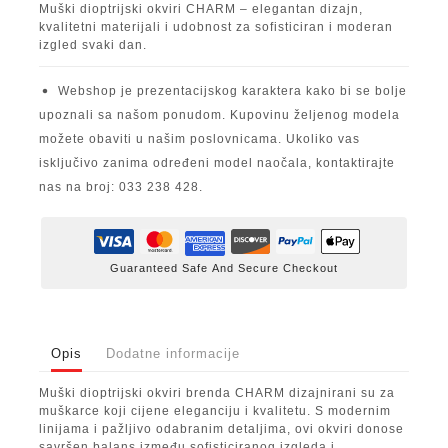
Muški dioptrijski okviri CHARM – elegantan dizajn,
kvalitetni materijali i udobnost za sofisticiran i moderan
izgled svaki dan.
Webshop je prezentacijskog karaktera kako bi se bolje
upoznali sa našom ponudom. Kupovinu željenog modela
možete obaviti u našim poslovnicama. Ukoliko vas
isključivo zanima određeni model naočala, kontaktirajte
nas na broj: 033 238 428.
Guaranteed Safe And Secure Checkout
Opis
Dodatne informacije
Muški dioptrijski okviri brenda CHARM dizajnirani su za
muškarce koji cijene eleganciju i kvalitetu. S modernim
linijama i pažljivo odabranim detaljima, ovi okviri donose
savršen balans između sofisticiranog izgleda i