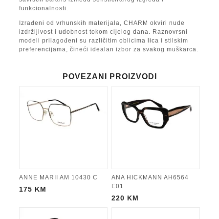
funkcionalnosti.
Izrađeni od vrhunskih materijala, CHARM okviri nude
izdržljivost i udobnost tokom cijelog dana. Raznovrsni
modeli prilagođeni su različitim oblicima lica i stilskim
preferencijama, čineći idealan izbor za svakog muškarca.
POVEZANI PROIZVODI
ANNE MARII AM 10430 C
ANA HICKMANN AH6564
E01
175
KM
220
KM