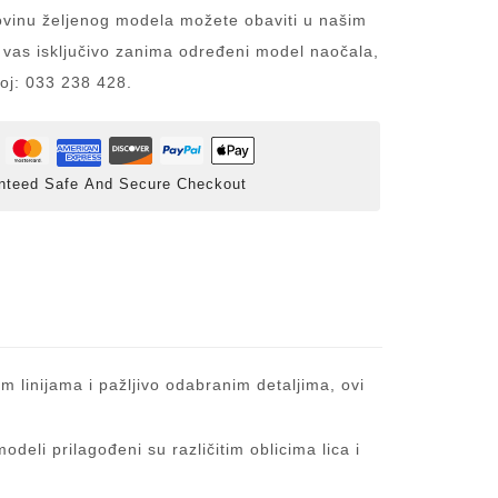
inu željenog modela možete obaviti u našim
 vas isključivo zanima određeni model naočala,
roj: 033 238 428.
nteed Safe And Secure Checkout
m linijama i pažljivo odabranim detaljima, ovi
eli prilagođeni su različitim oblicima lica i