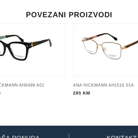
POVEZANI PROIZVODI
CKMANN AH6499 A01
ANA HICKMANN AH1516 01A
M
285
KM