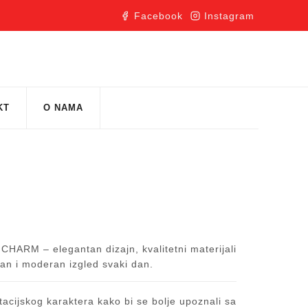
Facebook
Instagram
KT
O NAMA
9
i CHARM – elegantan dizajn, kvalitetni materijali
iran i moderan izgled svaki dan.
acijskog karaktera kako bi se bolje upoznali sa