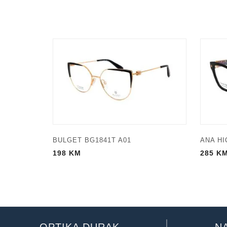
BULGET BG1841T A01
ANA HI
198
KM
285
K