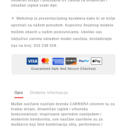
moderan dizajn i pouzdana UV zaštita za dinamičan i
odvažan izgled svaki dan.
Webshop je prezentacijskog karaktera kako bi se bolje
upoznali sa našom ponudom. Kupovinu željenog modela
možete obaviti u našim poslovnicama. Ukoliko vas
isključivo zanima određeni model naočala, kontaktirajte
nas na broj: 033 238 428.
Guaranteed Safe And Secure Checkout
Opis
Dodatne informacije
Muške sunčane naočale brenda
CARRERA
sinonim su za
hrabar dizajn, dinamičan izgled i vrhunsku
funkcionalnost. Inspirisane sportskim naslijeđem i
modernim trendovima, ove naočale savršene su za
muškarce koji žele kombinaciju stila, performansi i