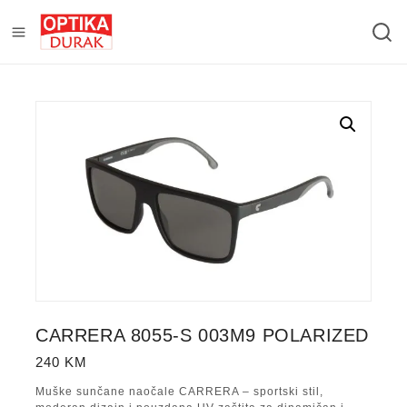
CARRERA 8055-S 003M9 POLARIZED
240
KM
Muške sunčane naočale CARRERA – sportski stil,