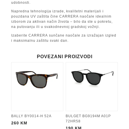
udobnosti.
Napredna tehnologija izrade, kvalitetni materijali i
pouzdana UV zaštita čine
CARRERA
naočale idealnim
izborom za aktivan način života – bilo da ste u pokretu,
na putovanju ili u svakodnevnoj gradskoj vožnji.
Izaberite
CARRERA
sunčane naočale za izražajan izgled
i maksimalnu zaštitu svaki dan.
POVEZANI PROIZVODI
BALLY BY0014-H 52A
BULGET BG9194M A01P
72HR58
260
KM
190
KM