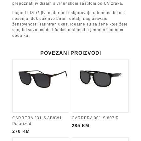
prepoznatljiv dizajn s vrhunskom zaštitom od UV zraka.
Lagani i izdržljivi materijali osiguravaju udobnost tokom
nošenja, dok pažljivo birani detalji naglašavaju
ženstvenost i rafiniran ukus. Idealne su za žene koje žele
spoj luksuza, mode i funkcionalnosti u jednom modnom
dodatku.
POVEZANI PROIZVODI
CARRERA 231-S AB8WJ
CARRERA 001-S 807IR
Polarized
285
KM
270
KM