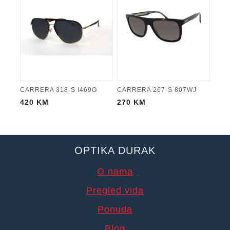
CARRERA 318-S I469O
CARRERA 267-S 807WJ
420
KM
270
KM
OPTIKA DURAK
O nama
Pregled vida
Ponuda
Blog