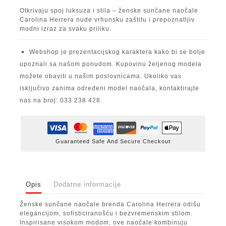
Otkrivaju spoj luksuza i stila – ženske sunčane naočale
Carolina Herrera nude vrhunsku zaštitu i prepoznatljiv
modni izraz za svaku priliku.
Webshop je prezentacijskog karaktera kako bi se bolje
upoznali sa našom ponudom. Kupovinu željenog modela
možete obaviti u našim poslovnicama. Ukoliko vas
isključivo zanima određeni model naočala, kontaktirajte
nas na broj: 033 238 428.
Guaranteed Safe And Secure Checkout
Opis
Dodatne informacije
Ženske sunčane naočale brenda Carolina Herrera odišu
elegancijom, sofisticiranošću i bezvremenskim stilom.
Inspirisane visokom modom, ove naočale kombinuju