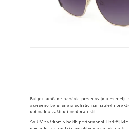
Bulget sunčane naočale
predstavljaju esenciju 
savršeno balansiraju sofisticirani izgled i prak
optimalnu zaštitu i moderan stil.
Sa UV zaštitom visokih performansi i izdržljivi
upečatljiv dizajn lako se uklapa uz svaki outfit,