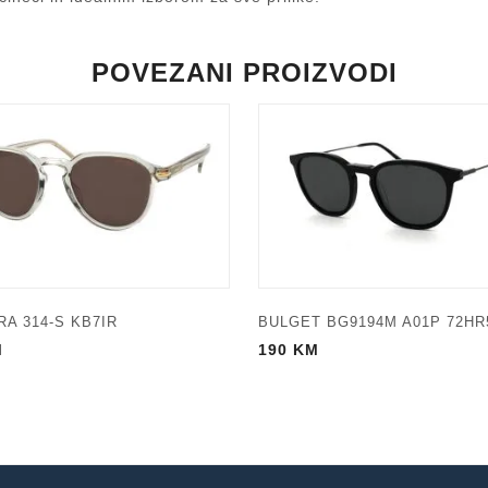
POVEZANI PROIZVODI
A 314-S KB7IR
BULGET BG9194M A01P 72HR
M
190
KM