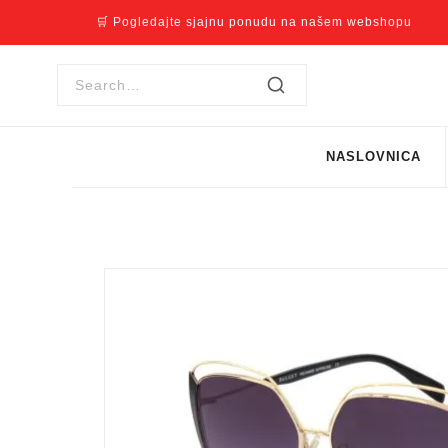
🛒 Pogledajte sjajnu ponudu na našem webshopu
NASLOVNICA