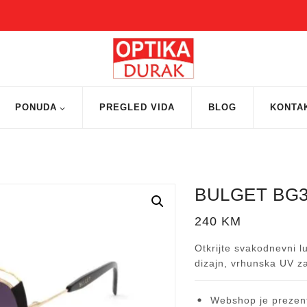
PONUDA
PREGLED VIDA
BLOG
KONTA
BULGET BG3
240
KM
Otkrijte svakodnevni 
dizajn, vrhunska UV z
Webshop je prezent