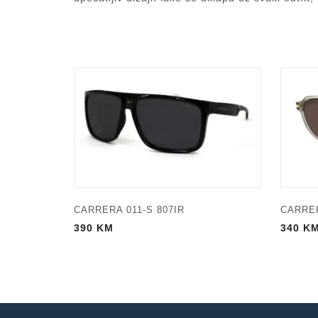
CARRERA 011-S 807IR
CARRER
390
KM
340
K