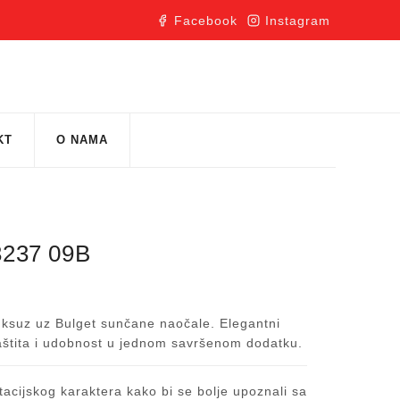
Facebook
Instagram
KT
O NAMA
237 09B
luksuz uz Bulget sunčane naočale. Elegantni
aštita i udobnost u jednom savršenom dodatku.
acijskog karaktera kako bi se bolje upoznali sa