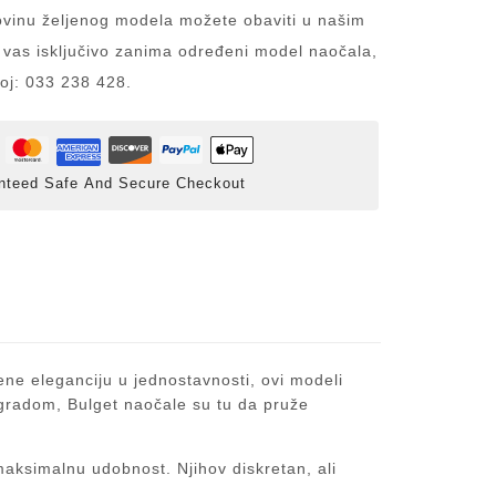
inu željenog modela možete obaviti u našim
 vas isključivo zanima određeni model naočala,
roj: 033 238 428.
nteed Safe And Secure Checkout
ene eleganciju u jednostavnosti, ovi modeli
ji gradom, Bulget naočale su tu da pruže
maksimalnu udobnost. Njihov diskretan, ali