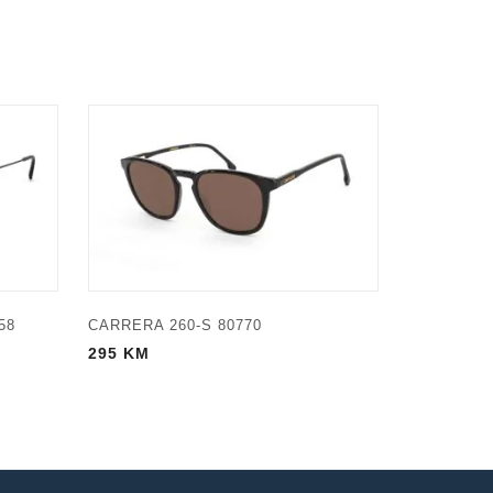
58
CARRERA 260-S 80770
295
KM