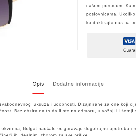
našom ponudom. Kupov
poslovnicama. Ukoliko
kontaktirajte nas na b
Guara
Opis
Dodatne informacije
svakodnevnog luksuza i udobnosti. Dizajnirane za one koji cij
tičnost. Bez obzira na to da li ste na odmoru, u vožnji ili šetn
m okvirima, Bulget naočale osiguravaju dugotrajnu upotrebu i 
 čineći ih idealnim izborom za sve prilike.