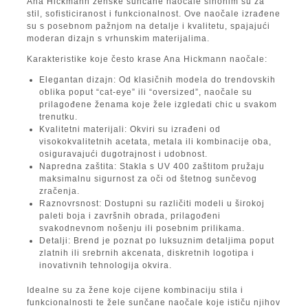
Ana Hickmann ženske sunčane naočale sinonim su za
stil, sofisticiranost i funkcionalnost. Ove naočale izrađene
su s posebnom pažnjom na detalje i kvalitetu, spajajući
moderan dizajn s vrhunskim materijalima.
Karakteristike koje često krase Ana Hickmann naočale:
Elegantan dizajn: Od klasičnih modela do trendovskih
oblika poput “cat-eye” ili “oversized”, naočale su
prilagođene ženama koje žele izgledati chic u svakom
trenutku.
Kvalitetni materijali: Okviri su izrađeni od
visokokvalitetnih acetata, metala ili kombinacije oba,
osiguravajući dugotrajnost i udobnost.
Napredna zaštita: Stakla s UV 400 zaštitom pružaju
maksimalnu sigurnost za oči od štetnog sunčevog
zračenja.
Raznovrsnost: Dostupni su različiti modeli u širokoj
paleti boja i završnih obrada, prilagođeni
svakodnevnom nošenju ili posebnim prilikama.
Detalji: Brend je poznat po luksuznim detaljima poput
zlatnih ili srebrnih akcenata, diskretnih logotipa i
inovativnih tehnologija okvira.
Idealne su za žene koje cijene kombinaciju stila i
funkcionalnosti te žele sunčane naočale koje ističu njihov