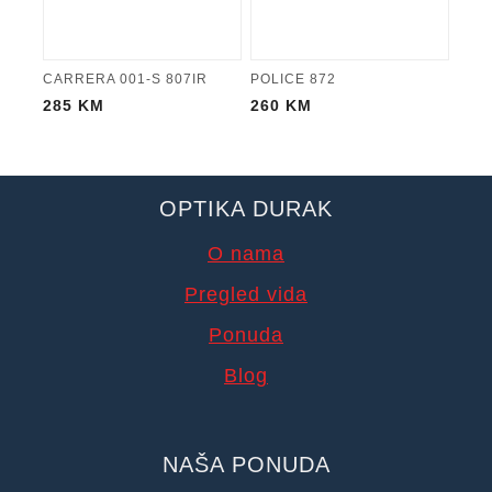
CARRERA 001-S 807IR
POLICE 872
285
KM
260
KM
OPTIKA DURAK
O nama
Pregled vida
Ponuda
Blog
NAŠA PONUDA