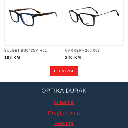
BULGET BG6435M H01
CARRERA 205 003
198
KM
240
KM
UČITAJ VIŠE
OPTIKA DURAK
O nama
Pregled vida
Ponuda