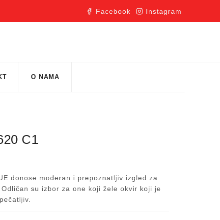
Facebook
Instagram
KT
O NAMA
620 C1
QUE donose moderan i prepoznatljiv izgled za
dličan su izbor za one koji žele okvir koji je
pečatljiv.