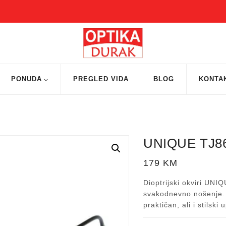
PONUDA
PREGLED VIDA
BLOG
KONTA
UNIQUE TJ8
179
KM
Dioptrijski okviri UNI
svakodnevno nošenje. O
praktičan, ali i stilski u