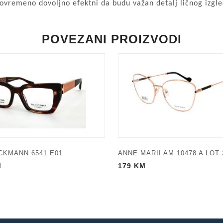
stovremeno dovoljno efektni da budu važan detalj ličnog izgle
POVEZANI PROIZVODI
CKMANN 6541 E01
ANNE MARII AM 10478 A LOT 
M
179
KM