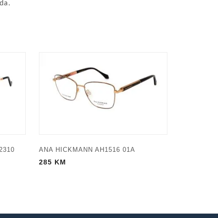
da.
2310
ANA HICKMANN AH1516 01A
285
KM