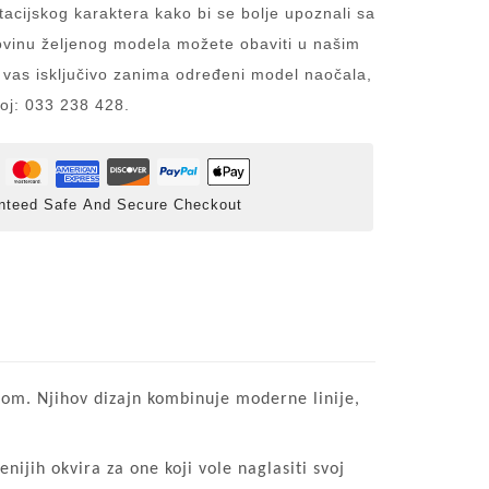
acijskog karaktera kako bi se bolje upoznali sa
inu željenog modela možete obaviti u našim
 vas isključivo zanima određeni model naočala,
roj: 033 238 428.
nteed Safe And Secure Checkout
etom. Njihov dizajn kombinuje moderne linije,
nijih okvira za one koji vole naglasiti svoj