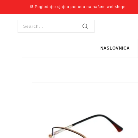
🛒 Pogledajte sjajnu ponudu na našem webshopu
NASLOVNICA