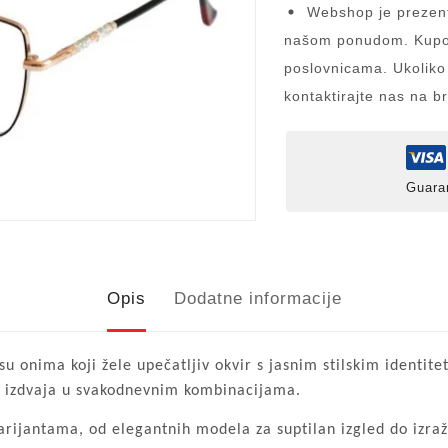
Webshop je prezent
našom ponudom. Kupov
poslovnicama. Ukoliko
kontaktirajte nas na b
Guara
Opis
Dodatne informacije
u onima koji žele upečatljiv okvir s jasnim stilskim identit
ako izdvaja u svakodnevnim kombinacijama.
arijantama, od elegantnih modela za suptilan izgled do izraže