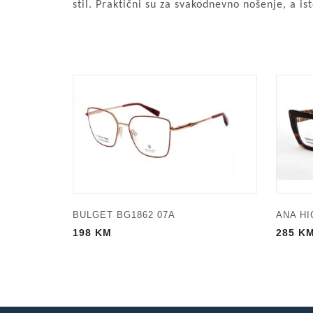
stil. Praktični su za svakodnevno nošenje, a i
BULGET BG1862 07A
ANA HI
198
KM
285
K