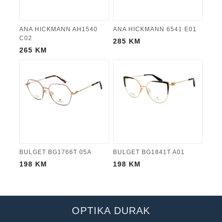
ANA HICKMANN AH1540
ANA HICKMANN 6541 E01
C02
285
KM
265
KM
BULGET BG1766T 05A
BULGET BG1841T A01
198
KM
198
KM
OPTIKA DURAK