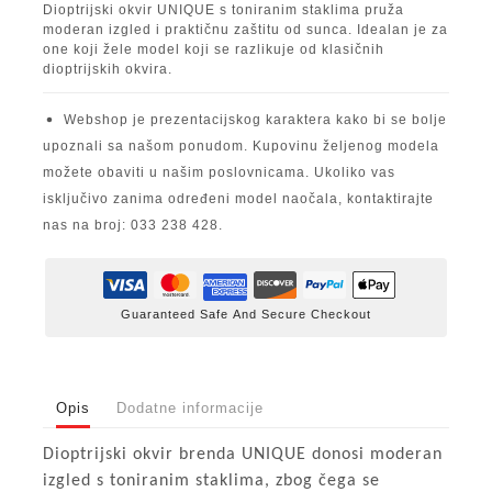
Dioptrijski okvir UNIQUE s toniranim staklima pruža
moderan izgled i praktičnu zaštitu od sunca. Idealan je za
one koji žele model koji se razlikuje od klasičnih
dioptrijskih okvira.
Webshop je prezentacijskog karaktera kako bi se bolje
upoznali sa našom ponudom. Kupovinu željenog modela
možete obaviti u našim poslovnicama. Ukoliko vas
isključivo zanima određeni model naočala, kontaktirajte
nas na broj: 033 238 428.
Guaranteed Safe And Secure Checkout
Opis
Dodatne informacije
Dioptrijski okvir brenda UNIQUE donosi moderan
izgled s toniranim staklima, zbog čega se