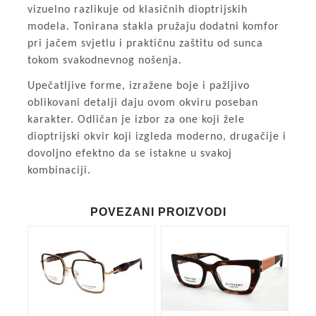
vizuelno razlikuje od klasičnih dioptrijskih
modela. Tonirana stakla pružaju dodatni komfor
pri jačem svjetlu i praktičnu zaštitu od sunca
tokom svakodnevnog nošenja.
Upečatljive forme, izražene boje i pažljivo
oblikovani detalji daju ovom okviru poseban
karakter. Odličan je izbor za one koji žele
dioptrijski okvir koji izgleda moderno, drugačije i
dovoljno efektno da se istakne u svakoj
kombinaciji.
POVEZANI PROIZVODI