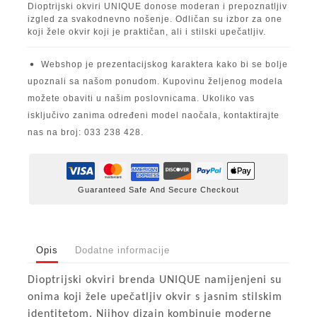
Dioptrijski okviri UNIQUE donose moderan i prepoznatljiv
izgled za svakodnevno nošenje. Odličan su izbor za one
koji žele okvir koji je praktičan, ali i stilski upečatljiv.
Webshop je prezentacijskog karaktera kako bi se bolje
upoznali sa našom ponudom. Kupovinu željenog modela
možete obaviti u našim poslovnicama. Ukoliko vas
isključivo zanima određeni model naočala, kontaktirajte
nas na broj: 033 238 428.
Guaranteed Safe And Secure Checkout
Opis
Dodatne informacije
Dioptrijski okviri brenda UNIQUE namijenjeni su
onima koji žele upečatljiv okvir s jasnim stilskim
identitetom. Njihov dizajn kombinuje moderne