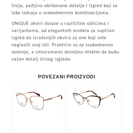
linije, pažljivo oblikovane detalje i izgled koji se
lako izdvaja u svakodnevnim kombinacijama.
UNIQUE okviri dolaze u različitim oblicima i
varijantama, od elegantnih modela za suptilan
izgled do izraženijih okvira za one koji vole
naglasiti svoj stil. Praktični su za svakodnevno
nošenje, a istovremeno dovoljno efektni da budu
važan detalj ličnog izgleda.
POVEZANI PROIZVODI