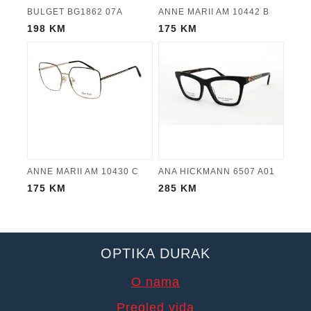
BULGET BG1862 07A
ANNE MARII AM 10442 B
198
KM
175
KM
ANNE MARII AM 10430 C
ANA HICKMANN 6507 A01
175
KM
285
KM
OPTIKA DURAK
O nama
Pregled vida