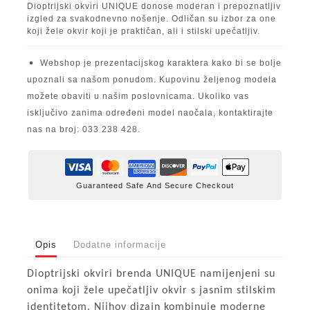
Dioptrijski okviri UNIQUE donose moderan i prepoznatljiv
izgled za svakodnevno nošenje. Odličan su izbor za one
koji žele okvir koji je praktičan, ali i stilski upečatljiv.
Webshop je prezentacijskog karaktera kako bi se bolje
upoznali sa našom ponudom. Kupovinu željenog modela
možete obaviti u našim poslovnicama. Ukoliko vas
isključivo zanima određeni model naočala, kontaktirajte
nas na broj: 033 238 428.
Guaranteed Safe And Secure Checkout
Opis
Dodatne informacije
Dioptrijski okviri brenda UNIQUE namijenjeni su
onima koji žele upečatljiv okvir s jasnim stilskim
identitetom. Njihov dizajn kombinuje moderne