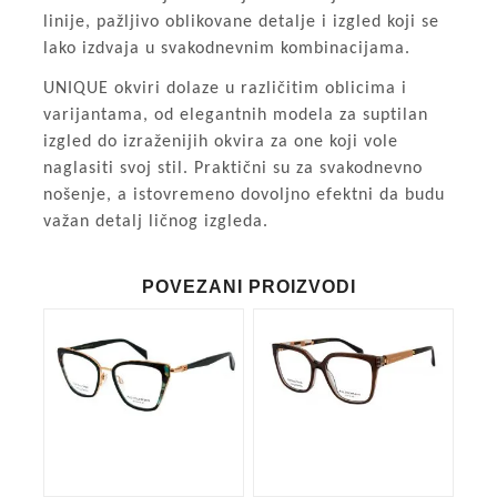
linije, pažljivo oblikovane detalje i izgled koji se
lako izdvaja u svakodnevnim kombinacijama.
UNIQUE okviri dolaze u različitim oblicima i
varijantama, od elegantnih modela za suptilan
izgled do izraženijih okvira za one koji vole
naglasiti svoj stil. Praktični su za svakodnevno
nošenje, a istovremeno dovoljno efektni da budu
važan detalj ličnog izgleda.
POVEZANI PROIZVODI