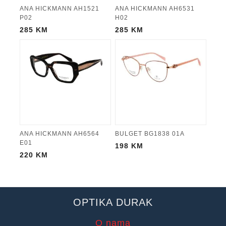
ANA HICKMANN AH1521
ANA HICKMANN AH6531
P02
H02
285
KM
285
KM
ANA HICKMANN AH6564
BULGET BG1838 01A
E01
198
KM
220
KM
OPTIKA DURAK
O nama