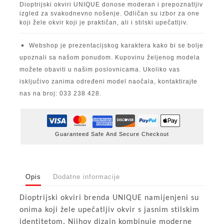
Dioptrijski okviri UNIQUE donose moderan i prepoznatljiv
izgled za svakodnevno nošenje. Odličan su izbor za one
koji žele okvir koji je praktičan, ali i stilski upečatljiv.
Webshop je prezentacijskog karaktera kako bi se bolje
upoznali sa našom ponudom. Kupovinu željenog modela
možete obaviti u našim poslovnicama. Ukoliko vas
isključivo zanima određeni model naočala, kontaktirajte
nas na broj: 033 238 428.
Guaranteed Safe And Secure Checkout
Opis
Dodatne informacije
Dioptrijski okviri brenda UNIQUE namijenjeni su
onima koji žele upečatljiv okvir s jasnim stilskim
identitetom. Njihov dizajn kombinuje moderne