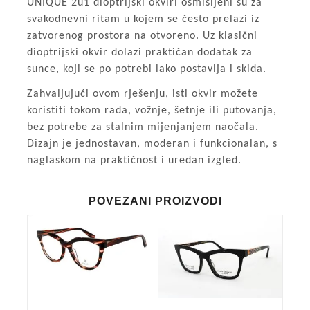
UNIQUE 2u1 dioptrijski okviri osmišljeni su za
svakodnevni ritam u kojem se često prelazi iz
zatvorenog prostora na otvoreno. Uz klasični
dioptrijski okvir dolazi praktičan dodatak za
sunce, koji se po potrebi lako postavlja i skida.
Zahvaljujući ovom rješenju, isti okvir možete
koristiti tokom rada, vožnje, šetnje ili putovanja,
bez potrebe za stalnim mijenjanjem naočala.
Dizajn je jednostavan, moderan i funkcionalan, s
naglaskom na praktičnost i uredan izgled.
POVEZANI PROIZVODI