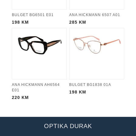
BULGET BG6501 E01
ANA HICKMANN 6507 A01
198
KM
285
KM
ANA HICKMANN AH6564
BULGET BG1838 01A
E01
198
KM
220
KM
OPTIKA DURAK