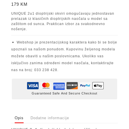
179
KM
UNIQUE 2u1 dioptrijski okviri omogućavaju jednostavan
prelazak iz klasičnih dioptrijskih naočala u model sa
zaštitom od sunca. Praktican izbor za svakodnevno
nošenje.
Webshop je prezentacijskog karaktera kako bi se bolje
upoznali sa našom ponudom. Kupovinu željenog modela
možete obaviti u našim poslovnicama. Ukoliko vas
isključivo zanima određeni model naočala, kontaktirajte
nas na broj: 033 238 428.
Guaranteed Safe And Secure Checkout
Opis
Dodatne informacije