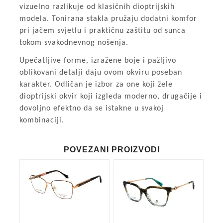
vizuelno razlikuje od klasičnih dioptrijskih
modela. Tonirana stakla pružaju dodatni komfor
pri jačem svjetlu i praktičnu zaštitu od sunca
tokom svakodnevnog nošenja.
Upečatljive forme, izražene boje i pažljivo
oblikovani detalji daju ovom okviru poseban
karakter. Odličan je izbor za one koji žele
dioptrijski okvir koji izgleda moderno, drugačije i
dovoljno efektno da se istakne u svakoj
kombinaciji.
POVEZANI PROIZVODI