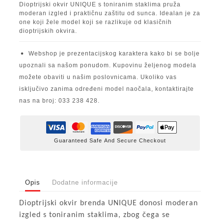
Dioptrijski okvir UNIQUE s toniranim staklima pruža
moderan izgled i praktičnu zaštitu od sunca. Idealan je za
one koji žele model koji se razlikuje od klasičnih
dioptrijskih okvira.
Webshop je prezentacijskog karaktera kako bi se bolje
upoznali sa našom ponudom. Kupovinu željenog modela
možete obaviti u našim poslovnicama. Ukoliko vas
isključivo zanima određeni model naočala, kontaktirajte
nas na broj: 033 238 428.
Guaranteed Safe And Secure Checkout
Opis
Dodatne informacije
Dioptrijski okvir brenda UNIQUE donosi moderan
izgled s toniranim staklima, zbog čega se