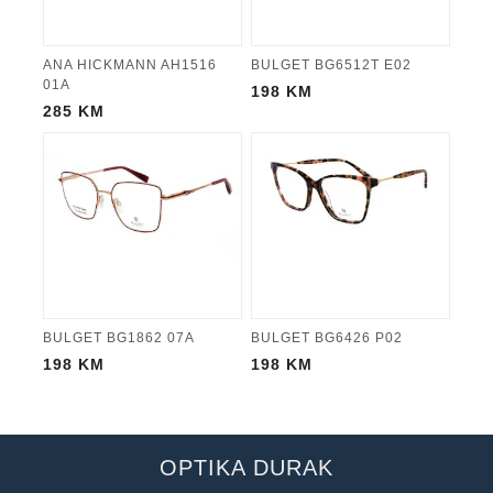
ANA HICKMANN AH1516
BULGET BG6512T E02
01A
198
KM
285
KM
BULGET BG1862 07A
BULGET BG6426 P02
198
KM
198
KM
OPTIKA DURAK