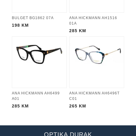
BULGET BG1862 07A
ANA HICKMANN AH1516
01A
198
KM
285
KM
ANA HICKMANN AH6499
ANA HICKMANN AH6496T
A01
C01
285
KM
265
KM
OPTIKA DURAK