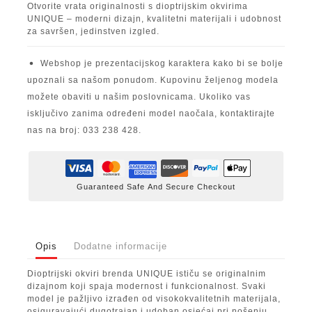
Otvorite vrata originalnosti s dioptrijskim okvirima
UNIQUE – moderni dizajn, kvalitetni materijali i udobnost
za savršen, jedinstven izgled.
Webshop je prezentacijskog karaktera kako bi se bolje
upoznali sa našom ponudom. Kupovinu željenog modela
možete obaviti u našim poslovnicama. Ukoliko vas
isključivo zanima određeni model naočala, kontaktirajte
nas na broj: 033 238 428.
Guaranteed Safe And Secure Checkout
Opis
Dodatne informacije
Dioptrijski okviri brenda UNIQUE ističu se originalnim
dizajnom koji spaja modernost i funkcionalnost. Svaki
model je pažljivo izrađen od visokokvalitetnih materijala,
osiguravajući dugotrajan i udoban osjećaj pri nošenju.