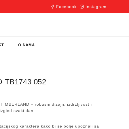
Facebook
Instagram
KT
O NAMA
 TB1743 052
i TIMBERLAND – robusni dizajn, izdržljivost i
zgled svaki dan.
acijskog karaktera kako bi se bolje upoznali sa