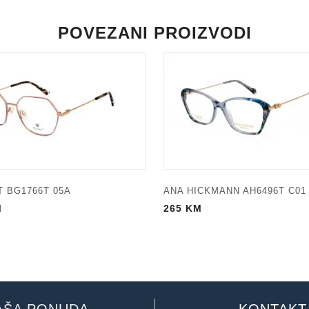
POVEZANI PROIZVODI
 BG1766T 05A
ANA HICKMANN AH6496T C01
M
265
KM