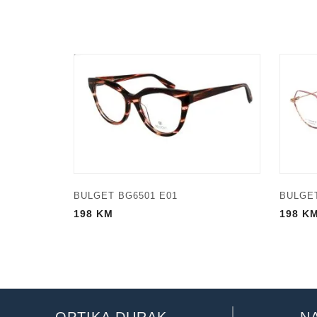
BULGET BG6501 E01
BULGET
198
KM
198
K