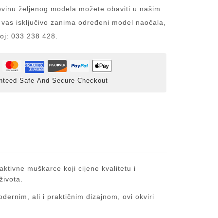
inu željenog modela možete obaviti u našim
 vas isključivo zanima određeni model naočala,
roj: 033 238 428.
nteed Safe And Secure Checkout
ktivne muškarce koji cijene kvalitetu i
života.
ernim, ali i praktičnim dizajnom, ovi okviri