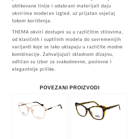
oblikovane linije i odabrani materijali daju
okvirima moderan izgled, uz prijatan osjećaj
tokom korištenja.
THEMA okviri dostupni su u različitim stilovima,
od klasičnih i suptilnih modela do savremenijih
varijanti koje se lako uklapaju u različite modne
kombinacije. Zahvaljujući skladnom dizajnu,
odličan su izbor za svakodnevne, poslovne i
elegantnije prilike.
POVEZANI PROIZVODI