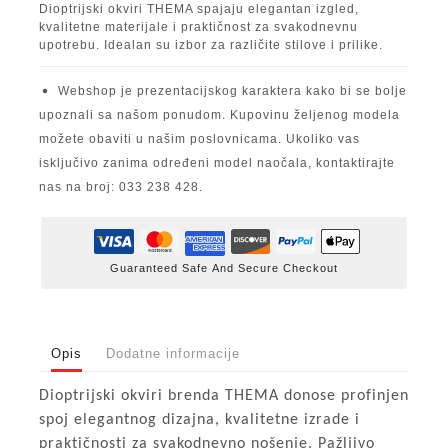
Dioptrijski okviri THEMA spajaju elegantan izgled,
kvalitetne materijale i praktičnost za svakodnevnu
upotrebu. Idealan su izbor za različite stilove i prilike.
Webshop je prezentacijskog karaktera kako bi se bolje
upoznali sa našom ponudom. Kupovinu željenog modela
možete obaviti u našim poslovnicama. Ukoliko vas
isključivo zanima određeni model naočala, kontaktirajte
nas na broj: 033 238 428.
Guaranteed Safe And Secure Checkout
Opis
Dodatne informacije
Dioptrijski okviri brenda THEMA donose profinjen
spoj elegantnog dizajna, kvalitetne izrade i
praktičnosti za svakodnevno nošenje. Pažljivo