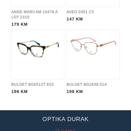
ANNE MARII AM 10478 A
AVEO 2001 C5
LOT 2310
147
KM
179
KM
BULGET BG6512T E02
BULGET BG1838 01A
198
KM
198
KM
OPTIKA DURAK