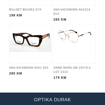
BULGET BG1862 07A
ANA HICKMANN AH1516
01A
198
KM
285
KM
ANA HICKMANN 6541 E01
ANNE MARII AM 10478 A
LOT 2310
285
KM
179
KM
OPTIKA DURAK