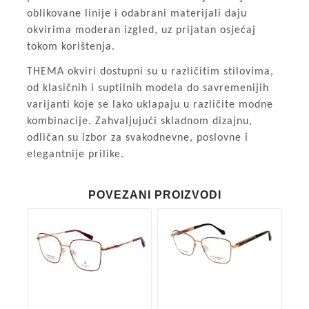
oblikovane linije i odabrani materijali daju
okvirima moderan izgled, uz prijatan osjećaj
tokom korištenja.
THEMA okviri dostupni su u različitim stilovima,
od klasičnih i suptilnih modela do savremenijih
varijanti koje se lako uklapaju u različite modne
kombinacije. Zahvaljujući skladnom dizajnu,
odličan su izbor za svakodnevne, poslovne i
elegantnije prilike.
POVEZANI PROIZVODI