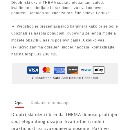
Dioptrijski okviri THEMA spajaju elegantan izgled,
kvalitetne materijale i praktičnost za svakodnevnu
upotrebu. Idealan su izbor za različite stilove i prilike.
Webshop je prezentacijskog karaktera kako bi se bolje
upoznali sa našom ponudom. Kupovinu željenog modela
možete obaviti u našim poslovnicama. Ukoliko vas
isključivo zanima određeni model naočala, kontaktirajte
nas na broj: 033 238 428.
Guaranteed Safe And Secure Checkout
Opis
Dodatne informacije
Dioptrijski okviri brenda THEMA donose profinjen
spoj elegantnog dizajna, kvalitetne izrade i
praktičnosti za svakodnevno nošenje. Pažljivo