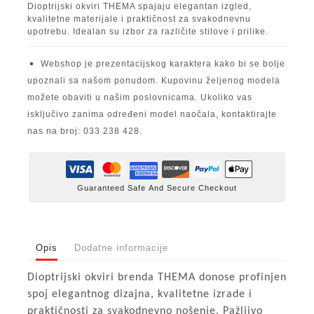
Dioptrijski okviri THEMA spajaju elegantan izgled,
kvalitetne materijale i praktičnost za svakodnevnu
upotrebu. Idealan su izbor za različite stilove i prilike.
Webshop je prezentacijskog karaktera kako bi se bolje
upoznali sa našom ponudom. Kupovinu željenog modela
možete obaviti u našim poslovnicama. Ukoliko vas
isključivo zanima određeni model naočala, kontaktirajte
nas na broj: 033 238 428.
Guaranteed Safe And Secure Checkout
Opis
Dodatne informacije
Dioptrijski okviri brenda THEMA donose profinjen
spoj elegantnog dizajna, kvalitetne izrade i
praktičnosti za svakodnevno nošenje. Pažljivo