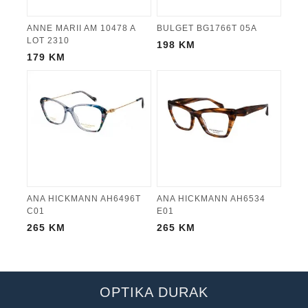
ANNE MARII AM 10478 A
BULGET BG1766T 05A
LOT 2310
198
KM
179
KM
ANA HICKMANN AH6496T
ANA HICKMANN AH6534
C01
E01
265
KM
265
KM
OPTIKA DURAK