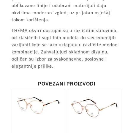
oblikovane linije i odabrani materijali daju
okvirima moderan izgled, uz prijatan osjećaj
tokom korištenja.
THEMA okviri dostupni su u različitim stilovima,
od klasičnih i suptilnih modela do savremenijih
varijanti koje se lako uklapaju u različite modne
kombinacije. Zahvaljujući skladnom dizajnu,
odličan su izbor za svakodnevne, poslovne i
elegantnije prilike.
POVEZANI PROIZVODI