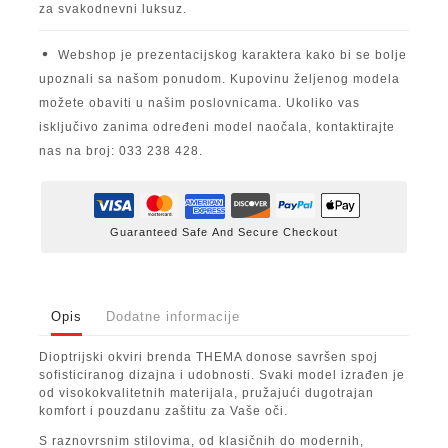
za svakodnevni luksuz.
Webshop je prezentacijskog karaktera kako bi se bolje
upoznali sa našom ponudom. Kupovinu željenog modela
možete obaviti u našim poslovnicama. Ukoliko vas
isključivo zanima određeni model naočala, kontaktirajte
nas na broj: 033 238 428.
Guaranteed Safe And Secure Checkout
Opis
Dodatne informacije
Dioptrijski okviri brenda THEMA donose savršen spoj
sofisticiranog dizajna i udobnosti. Svaki model izrađen je
od visokokvalitetnih materijala, pružajući dugotrajan
komfort i pouzdanu zaštitu za Vaše oči.
S raznovrsnim stilovima, od klasičnih do modernih,