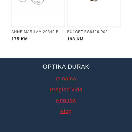
ANNE MARII AM 20349 B
BULGET BG6426 P02
175
KM
198
KM
OPTIKA DURAK
O nama
Pregled vida
Ponuda
Blog