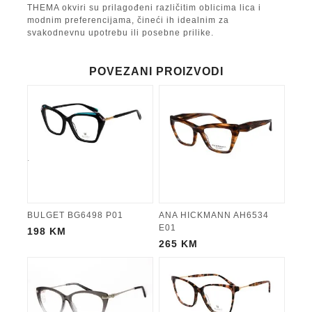
THEMA okviri su prilagođeni različitim oblicima lica i
modnim preferencijama, čineći ih idealnim za
svakodnevnu upotrebu ili posebne prilike.
POVEZANI PROIZVODI
BULGET BG6498 P01
ANA HICKMANN AH6534
E01
198
KM
265
KM