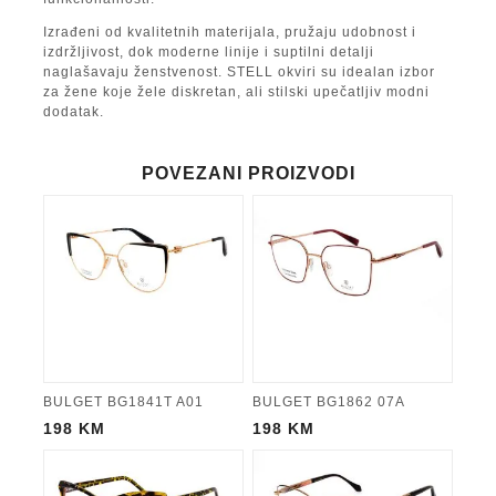
Izrađeni od kvalitetnih materijala, pružaju udobnost i
izdržljivost, dok moderne linije i suptilni detalji
naglašavaju ženstvenost. STELL okviri su idealan izbor
za žene koje žele diskretan, ali stilski upečatljiv modni
dodatak.
POVEZANI PROIZVODI
BULGET BG1841T A01
BULGET BG1862 07A
198
KM
198
KM