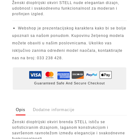
Ženski dioptrijski okviri STELL nude elegantan dizajn,
udobnost i svakodnevnu funkcionalnost za moderan i
profinjen izgled.
Webshop je prezentacijskog karaktera kako bi se bolje
upoznali sa našom ponudom. Kupovinu željenog modela
možete obaviti u našim poslovnicama. Ukoliko vas
isključivo zanima određeni model naočala, kontaktirajte
nas na broj: 033 238 428.
Guaranteed Safe And Secure Checkout
Opis
Dodatne informacije
Ženski dioptrijski okviri brenda STELL ističu se
sofisticiranim dizajnom, laganom konstrukcijom i
savršenom ravnotežom između elegancije i svakodnevne
funkcionalnosti.