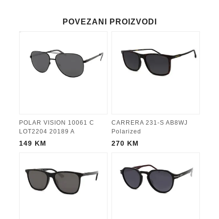
POVEZANI PROIZVODI
POLAR VISION 10061 C
CARRERA 231-S AB8WJ
LOT2204 20189 A
Polarized
149
KM
270
KM