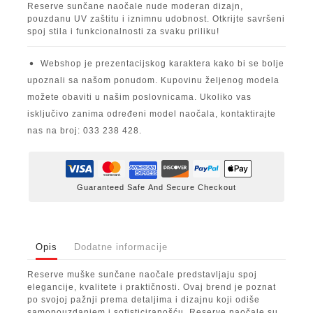
Reserve sunčane naočale nude moderan dizajn,
pouzdanu UV zaštitu i iznimnu udobnost. Otkrijte savršeni
spoj stila i funkcionalnosti za svaku priliku!
Webshop je prezentacijskog karaktera kako bi se bolje
upoznali sa našom ponudom. Kupovinu željenog modela
možete obaviti u našim poslovnicama. Ukoliko vas
isključivo zanima određeni model naočala, kontaktirajte
nas na broj: 033 238 428.
Guaranteed Safe And Secure Checkout
Opis
Dodatne informacije
Reserve muške sunčane naočale predstavljaju spoj
elegancije, kvalitete i praktičnosti. Ovaj brend je poznat
po svojoj pažnji prema detaljima i dizajnu koji odiše
samopouzdanjem i sofisticiranošću. Reserve naočale su