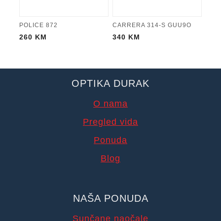
POLICE 872
CARRERA 314-S GUU9O
260
KM
340
KM
OPTIKA DURAK
O nama
Pregled vida
Ponuda
Blog
NAŠA PONUDA
Sunčane naočale