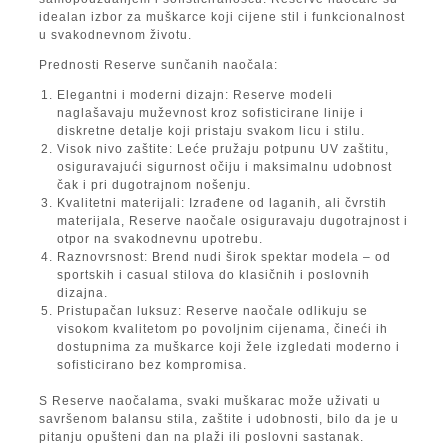
idealan izbor za muškarce koji cijene stil i funkcionalnost
u svakodnevnom životu.
Prednosti Reserve sunčanih naočala:
Elegantni i moderni dizajn:
Reserve modeli
naglašavaju muževnost kroz sofisticirane linije i
diskretne detalje koji pristaju svakom licu i stilu.
Visok nivo zaštite:
Leće pružaju potpunu UV zaštitu,
osiguravajući sigurnost očiju i maksimalnu udobnost
čak i pri dugotrajnom nošenju.
Kvalitetni materijali:
Izrađene od laganih, ali čvrstih
materijala, Reserve naočale osiguravaju dugotrajnost i
otpor na svakodnevnu upotrebu.
Raznovrsnost:
Brend nudi širok spektar modela – od
sportskih i casual stilova do klasičnih i poslovnih
dizajna.
Pristupačan luksuz:
Reserve naočale odlikuju se
visokom kvalitetom po povoljnim cijenama, čineći ih
dostupnima za muškarce koji žele izgledati moderno i
sofisticirano bez kompromisa.
S Reserve naočalama, svaki muškarac može uživati u
savršenom balansu stila, zaštite i udobnosti, bilo da je u
pitanju opušteni dan na plaži ili poslovni sastanak.