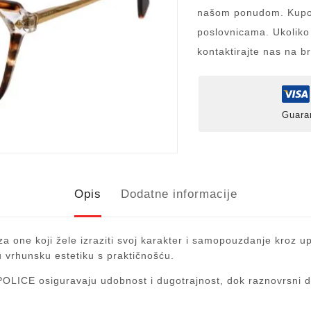
našom ponudom. Kupov
poslovnicama. Ukoliko
kontaktirajte nas na b
Guara
Opis
Dodatne informacije
za one koji žele izraziti svoj karakter i samopouzdanje kroz u
 vrhunsku estetiku s praktičnošću.
i POLICE osiguravaju udobnost i dugotrajnost, dok raznovrsni 