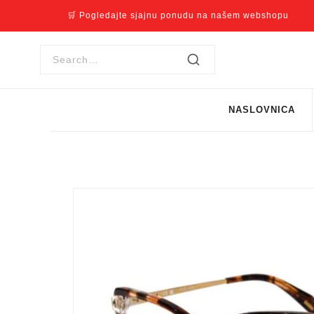
🛒 Pogledajte sjajnu ponudu na našem webshopu
NASLOVNICA