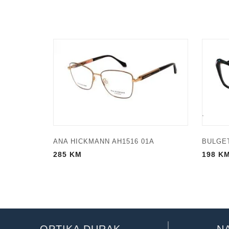
ANA HICKMANN AH1516 01A
BULGET
285
KM
198
K