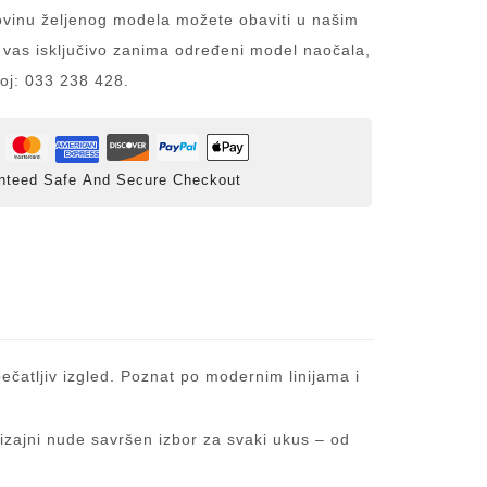
inu željenog modela možete obaviti u našim
 vas isključivo zanima određeni model naočala,
roj: 033 238 428.
nteed Safe And Secure Checkout
pečatljiv izgled. Poznat po modernim linijama i
dizajni nude savršen izbor za svaki ukus – od