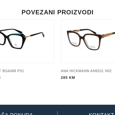
POVEZANI PROIZVODI
 BG6498 P01
ANA HICKMANN AH6531 H02
M
285
KM