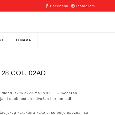
Facebook
Instagram
KT
O NAMA
28 COL. 02AD
 s dioptrijskim okvirima POLICE – moderan
jali i udobnost za odvažan i urbani stil.
acijskog karaktera kako bi se bolje upoznali sa