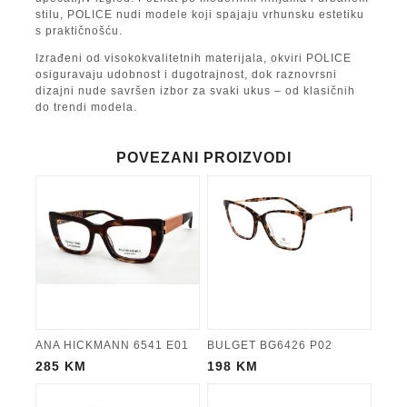
stilu, POLICE nudi modele koji spajaju vrhunsku estetiku
s praktičnošću.
Izrađeni od visokokvalitetnih materijala, okviri POLICE
osiguravaju udobnost i dugotrajnost, dok raznovrsni
dizajni nude savršen izbor za svaki ukus – od klasičnih
do trendi modela.
POVEZANI PROIZVODI
ANA HICKMANN 6541 E01
BULGET BG6426 P02
285
KM
198
KM