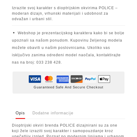
Izrazite svoj karakter s dioptrijskim okvirima POLICE –
moderan dizajn, vrhunski materijali i udobnost za
odvažan i urbani stil.
Webshop je prezentacijskog karaktera kako bi se bolje
upoznali sa našom ponudom. Kupovinu željenog modela
možete obaviti u našim poslovnicama. Ukoliko vas
isključivo zanima određeni model naočala, kontaktirajte
nas na broj: 033 238 428.
Guaranteed Safe And Secure Checkout
Opis
Dodatne informacije
Dioptrijski okviri brenda POLICE dizajnirani su za one
koji žele izraziti svoj karakter i samopouzdanje kroz
upečatljiv izgled. Poznat po modernim linijama i urbanom