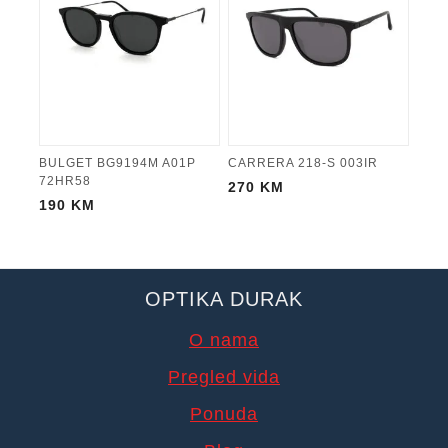
BULGET BG9194M A01P
CARRERA 218-S 003IR
72HR58
270
KM
190
KM
OPTIKA DURAK
O nama
Pregled vida
Ponuda