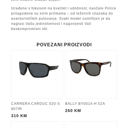
Izrađene s fokusom na kvalitet i udobnost, naočale Police
prilagođene su svim prilikama – od ležernih izlazaka do
avanturističkih putovanja. Svaki model osmišljen je da
naglasi Vašu jedinstvenost i nagovijesti Vaš
beskompromisni stil.
POVEZANI PROIZVODI
CARRERA CARDUC 020-S
BALLY BY0014-H 52A
807IR
260
KM
310
KM