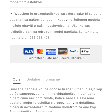
modernom estetikom.
Webshop je prezentacijskog karaktera kako bi se bolje
upoznali sa našom ponudom. Kupovinu željenog modela
možete obaviti u našim poslovnicama. Ukoliko vas
isključivo zanima određeni model naočala, kontaktirajte
nas na broj: 033 238 428.
Guaranteed Safe And Secure Checkout
Opis
Dodatne informacije
Sunčane naočale Police donose hrabar, urbani dizajn koji
odiše samopouzdanjem i individualnošću. Inspirisane
dinamičnim načinom života, Police naočale savršeno
spajaju modernu estetiku s prepoznatljivim detaljima,
čineći ih nezaobilaznim modnim dodatkom za one koji
žele ostaviti snažan dojam.