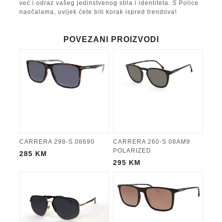
već i odraz vašeg jedinstvenog stila i identiteta. S Police
naočalama, uvijek ćete biti korak ispred trendova!
POVEZANI PROIZVODI
CARRERA 298-S 08690
CARRERA 260-S 08AM9
POLARIZED
285
KM
295
KM