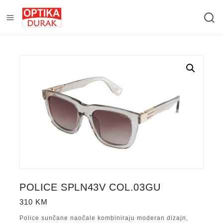
POLICE SPLN43V COL.03GU
310
KM
Police sunčane naočale kombiniraju moderan dizajn,