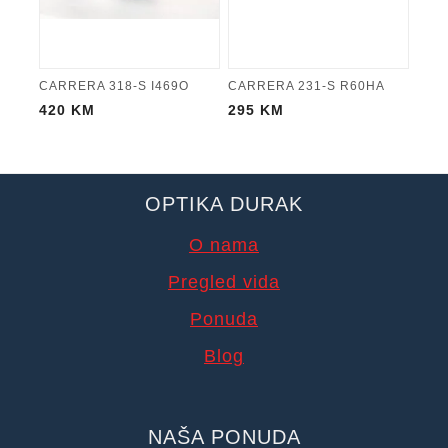
CARRERA 318-S I469O
CARRERA 231-S R60HA
420
KM
295
KM
OPTIKA DURAK
O nama
Pregled vida
Ponuda
Blog
NAŠA PONUDA