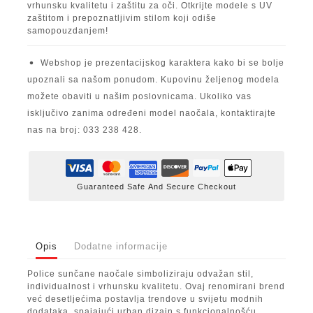
vrhunsku kvalitetu i zaštitu za oči. Otkrijte modele s UV
zaštitom i prepoznatljivim stilom koji odiše
samopouzdanjem!
Webshop je prezentacijskog karaktera kako bi se bolje
upoznali sa našom ponudom. Kupovinu željenog modela
možete obaviti u našim poslovnicama. Ukoliko vas
isključivo zanima određeni model naočala, kontaktirajte
nas na broj: 033 238 428.
Guaranteed Safe And Secure Checkout
Opis
Dodatne informacije
Police sunčane naočale simboliziraju odvažan stil,
individualnost i vrhunsku kvalitetu. Ovaj renomirani brend
već desetljećima postavlja trendove u svijetu modnih
dodataka, spajajući urban dizajn s funkcionalnošću.