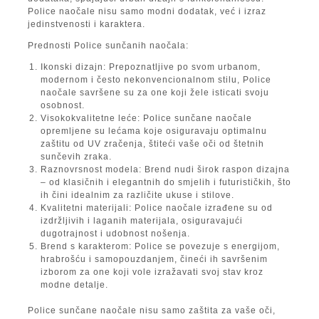
Police naočale nisu samo modni dodatak, već i izraz
jedinstvenosti i karaktera.
Prednosti Police sunčanih naočala:
Ikonski dizajn: Prepoznatljive po svom urbanom,
modernom i često nekonvencionalnom stilu, Police
naočale savršene su za one koji žele isticati svoju
osobnost.
Visokokvalitetne leće: Police sunčane naočale
opremljene su lećama koje osiguravaju optimalnu
zaštitu od UV zračenja, štiteći vaše oči od štetnih
sunčevih zraka.
Raznovrsnost modela: Brend nudi širok raspon dizajna
– od klasičnih i elegantnih do smjelih i futurističkih, što
ih čini idealnim za različite ukuse i stilove.
Kvalitetni materijali: Police naočale izrađene su od
izdržljivih i laganih materijala, osiguravajući
dugotrajnost i udobnost nošenja.
Brend s karakterom: Police se povezuje s energijom,
hrabrošću i samopouzdanjem, čineći ih savršenim
izborom za one koji vole izražavati svoj stav kroz
modne detalje.
Police sunčane naočale nisu samo zaštita za vaše oči,