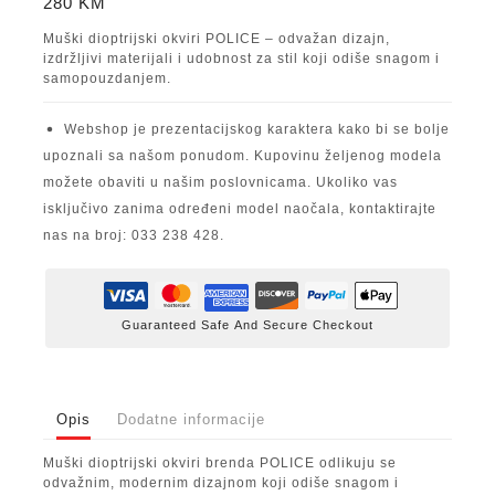
280
KM
Muški dioptrijski okviri POLICE – odvažan dizajn,
izdržljivi materijali i udobnost za stil koji odiše snagom i
samopouzdanjem.
Webshop je prezentacijskog karaktera kako bi se bolje
upoznali sa našom ponudom. Kupovinu željenog modela
možete obaviti u našim poslovnicama. Ukoliko vas
isključivo zanima određeni model naočala, kontaktirajte
nas na broj: 033 238 428.
Guaranteed Safe And Secure Checkout
Opis
Dodatne informacije
Muški dioptrijski okviri brenda POLICE odlikuju se
odvažnim, modernim dizajnom koji odiše snagom i