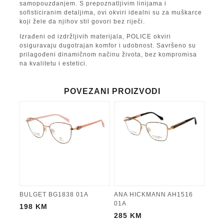
samopouzdanjem. S prepoznatljivim linijama i
sofisticiranim detaljima, ovi okviri idealni su za muškarce
koji žele da njihov stil govori bez riječi.
Izrađeni od izdržljivih materijala, POLICE okviri
osiguravaju dugotrajan komfor i udobnost. Savršeno su
prilagođeni dinamičnom načinu života, bez kompromisa
na kvalitetu i estetici.
POVEZANI PROIZVODI
BULGET BG1838 01A
ANA HICKMANN AH1516
01A
198
KM
285
KM