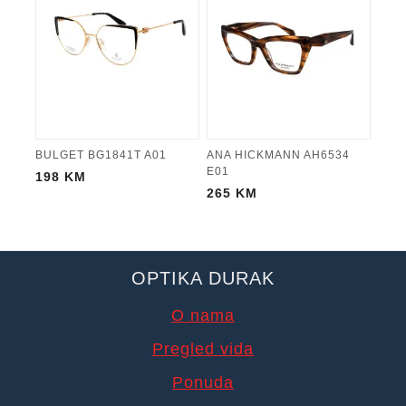
BULGET BG1841T A01
ANA HICKMANN AH6534
E01
198
KM
265
KM
OPTIKA DURAK
O nama
Pregled vida
Ponuda