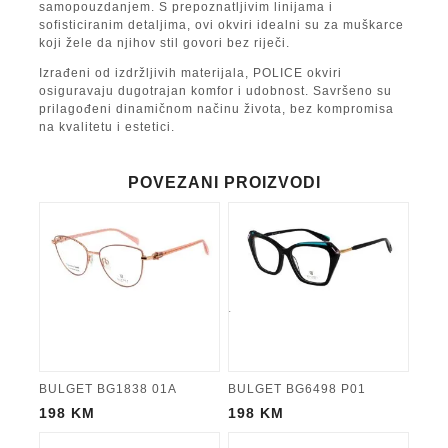
samopouzdanjem. S prepoznatljivim linijama i
sofisticiranim detaljima, ovi okviri idealni su za muškarce
koji žele da njihov stil govori bez riječi.
Izrađeni od izdržljivih materijala, POLICE okviri
osiguravaju dugotrajan komfor i udobnost. Savršeno su
prilagođeni dinamičnom načinu života, bez kompromisa
na kvalitetu i estetici.
POVEZANI PROIZVODI
BULGET BG1838 01A
BULGET BG6498 P01
198
KM
198
KM