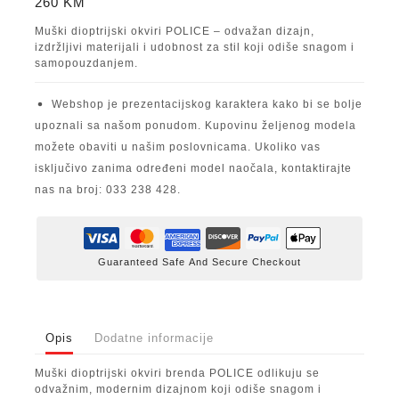
260
KM
Muški dioptrijski okviri POLICE – odvažan dizajn,
izdržljivi materijali i udobnost za stil koji odiše snagom i
samopouzdanjem.
Webshop je prezentacijskog karaktera kako bi se bolje
upoznali sa našom ponudom. Kupovinu željenog modela
možete obaviti u našim poslovnicama. Ukoliko vas
isključivo zanima određeni model naočala, kontaktirajte
nas na broj: 033 238 428.
Guaranteed Safe And Secure Checkout
Opis
Dodatne informacije
Muški dioptrijski okviri brenda POLICE odlikuju se
odvažnim, modernim dizajnom koji odiše snagom i