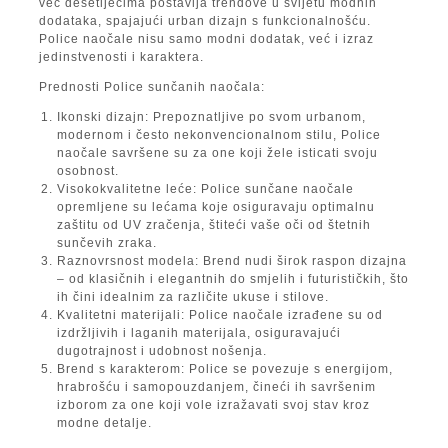
već desetljećima postavlja trendove u svijetu modnih
dodataka, spajajući urban dizajn s funkcionalnošću.
Police naočale nisu samo modni dodatak, već i izraz
jedinstvenosti i karaktera.
Prednosti Police sunčanih naočala:
Ikonski dizajn:
Prepoznatljive po svom urbanom,
modernom i često nekonvencionalnom stilu, Police
naočale savršene su za one koji žele isticati svoju
osobnost.
Visokokvalitetne leće:
Police sunčane naočale
opremljene su lećama koje osiguravaju optimalnu
zaštitu od UV zračenja, štiteći vaše oči od štetnih
sunčevih zraka.
Raznovrsnost modela:
Brend nudi širok raspon dizajna
– od klasičnih i elegantnih do smjelih i futurističkih, što
ih čini idealnim za različite ukuse i stilove.
Kvalitetni materijali:
Police naočale izrađene su od
izdržljivih i laganih materijala, osiguravajući
dugotrajnost i udobnost nošenja.
Brend s karakterom:
Police se povezuje s energijom,
hrabrošću i samopouzdanjem, čineći ih savršenim
izborom za one koji vole izražavati svoj stav kroz
modne detalje.