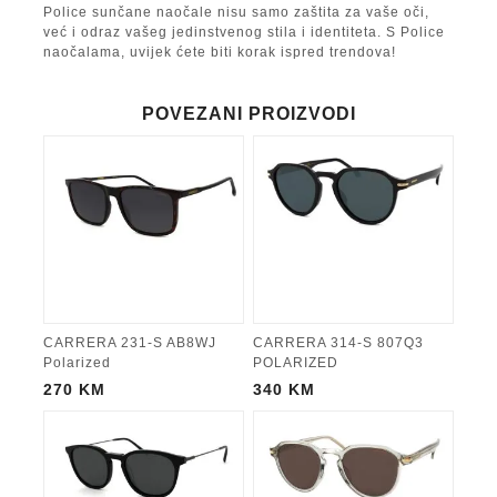
Police sunčane naočale nisu samo zaštita za vaše oči,
već i odraz vašeg jedinstvenog stila i identiteta. S Police
naočalama, uvijek ćete biti korak ispred trendova!
POVEZANI PROIZVODI
CARRERA 231-S AB8WJ
CARRERA 314-S 807Q3
Polarized
POLARIZED
270
KM
340
KM