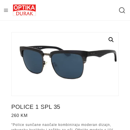
POLICE 1 SPL 35
260
KM
“Police sunčane naočale kombiniraju moderan dizajn,
vrhunsku kvalitetu i zaštitu za oči. Otkrijte modele s UV