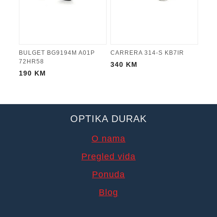
BULGET BG9194M A01P
CARRERA 314-S KB7IR
72HR58
340
KM
190
KM
OPTIKA DURAK
O nama
Pregled vida
Ponuda
Blog