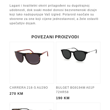
Lagani i kvalitetni okviri prilagođeni su dugotrajnoj
udobnosti, dok svaki model donosi bezvremenski dizajn
koji lako nadopunjuje Vaš izgled. Polaroid naočale su
stvorene za one koji cijene jednostavnost, a žele ostaviti
upečatljiv dojam.
POVEZANI PROIZVODI
CARRERA 218-S AU29O
BULGET BG9194M A01P
72HR58
270
KM
190
KM