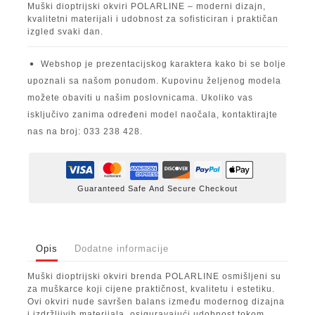
Muški dioptrijski okviri POLARLINE – moderni dizajn,
kvalitetni materijali i udobnost za sofisticiran i praktičan
izgled svaki dan.
Webshop je prezentacijskog karaktera kako bi se bolje
upoznali sa našom ponudom. Kupovinu željenog modela
možete obaviti u našim poslovnicama. Ukoliko vas
isključivo zanima određeni model naočala, kontaktirajte
nas na broj: 033 238 428.
Guaranteed Safe And Secure Checkout
Opis
Dodatne informacije
Muški dioptrijski okviri brenda POLARLINE osmišljeni su
za muškarce koji cijene praktičnost, kvalitetu i estetiku.
Ovi okviri nude savršen balans između modernog dizajna
i izdržljivih materijala, osiguravajući udobnost tokom